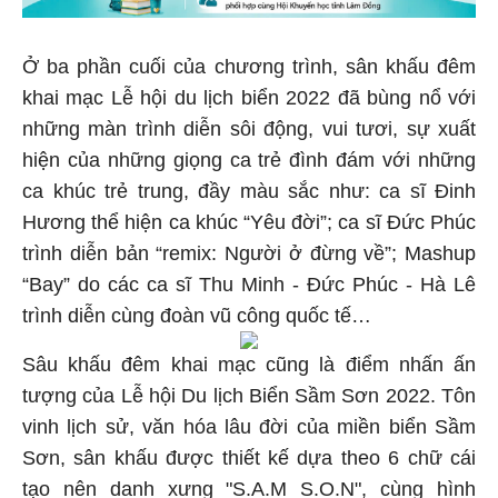
Ở ba phần cuối của chương trình, sân khấu đêm
khai mạc Lễ hội du lịch biển 2022 đã bùng nổ với
những màn trình diễn sôi động, vui tươi, sự xuất
hiện của những giọng ca trẻ đình đám với những
ca khúc trẻ trung, đầy màu sắc như: ca sĩ Đinh
Hương thể hiện ca khúc “Yêu đời”; ca sĩ Đức Phúc
trình diễn bản “remix: Người ở đừng về”; Mashup
“Bay” do các ca sĩ Thu Minh - Đức Phúc - Hà Lê
trình diễn cùng đoàn vũ công quốc tế…
Sâu khấu đêm khai mạc cũng là điểm nhấn ấn
tượng của Lễ hội Du lịch Biển Sầm Sơn 2022. Tôn
vinh lịch sử, văn hóa lâu đời của miền biển Sầm
Sơn, sân khấu được thiết kế dựa theo 6 chữ cái
tạo nên danh xưng "S.A.M S.O.N", cùng hình