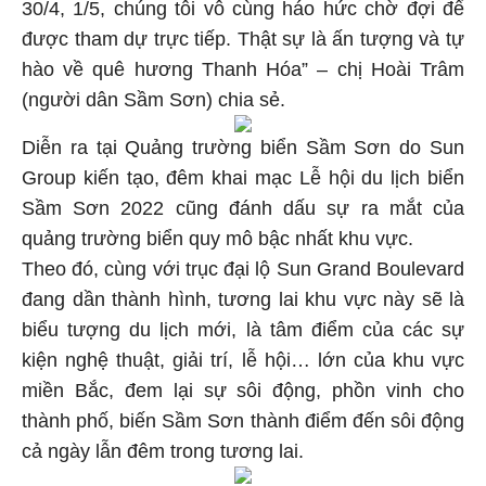
30/4, 1/5, chúng tôi vô cùng háo hức chờ đợi để
được tham dự trực tiếp. Thật sự là ấn tượng và tự
hào về quê hương Thanh Hóa” – chị Hoài Trâm
(người dân Sầm Sơn) chia sẻ.
Diễn ra tại Quảng trường biển Sầm Sơn do Sun
Group kiến tạo, đêm khai mạc Lễ hội du lịch biển
Sầm Sơn 2022 cũng đánh dấu sự ra mắt của
quảng trường biển quy mô bậc nhất khu vực.
Theo đó, cùng với trục đại lộ Sun Grand Boulevard
đang dần thành hình, tương lai khu vực này sẽ là
biểu tượng du lịch mới, là tâm điểm của các sự
kiện nghệ thuật, giải trí, lễ hội… lớn của khu vực
miền Bắc, đem lại sự sôi động, phồn vinh cho
thành phố, biến Sầm Sơn thành điểm đến sôi động
cả ngày lẫn đêm trong tương lai.