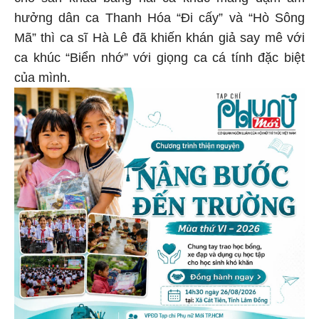
cho sân khấu bằng hai ca khúc mang đậm âm
hưởng dân ca Thanh Hóa “Đi cấy” và “Hò Sông
Mã” thì ca sĩ Hà Lê đã khiến khán giả say mê với
ca khúc “Biển nhớ” với giọng ca cá tính đặc biệt
của mình.