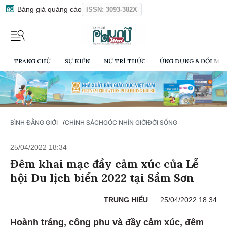
Bảng giá quảng cáo
ISSN: 3093-382X
TRANG CHỦ
SỰ KIỆN
NỮ TRÍ THỨC
ỨNG DỤNG & ĐỔI MỚI
/
BÌNH ĐẲNG GIỚI
CHÍNH SÁCH
GÓC NHÌN GIỚI
ĐỜI SỐNG
25/04/2022 18:34
Đêm khai mạc đầy cảm xúc của Lễ
hội Du lịch biển 2022 tại Sầm Sơn
TRUNG HIẾU
25/04/2022 18:34
Hoành tráng, công phu và đầy cảm xúc, đêm