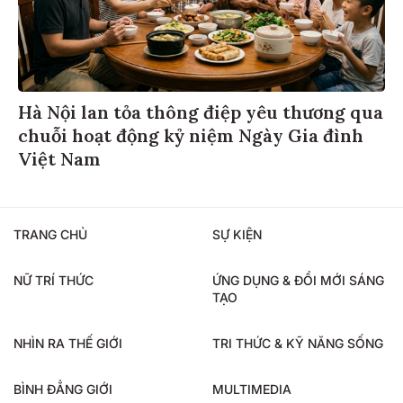
Hà Nội lan tỏa thông điệp yêu thương qua
chuỗi hoạt động kỷ niệm Ngày Gia đình
Việt Nam
TRANG CHỦ
SỰ KIỆN
NỮ TRÍ THỨC
ỨNG DỤNG & ĐỔI MỚI SÁNG
TẠO
NHÌN RA THẾ GIỚI
TRI THỨC & KỸ NĂNG SỐNG
BÌNH ĐẲNG GIỚI
MULTIMEDIA