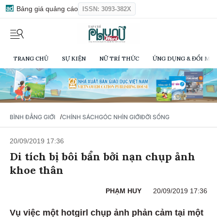
Bảng giá quảng cáo
ISSN: 3093-382X
TRANG CHỦ
SỰ KIỆN
NỮ TRÍ THỨC
ỨNG DỤNG & ĐỔI MỚI
/
BÌNH ĐẲNG GIỚI
CHÍNH SÁCH
GÓC NHÌN GIỚI
ĐỜI SỐNG
20/09/2019 17:36
Di tích bị bôi bẩn bởi nạn chụp ảnh
khoe thân
PHẠM HUY
20/09/2019 17:36
Vụ việc một hotgirl chụp ảnh phản cảm tại một