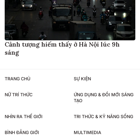
Cảnh tượng hiếm thấy ở Hà Nội lúc 9h
sáng
TRANG CHỦ
SỰ KIỆN
NỮ TRÍ THỨC
ỨNG DỤNG & ĐỔI MỚI SÁNG
TẠO
NHÌN RA THẾ GIỚI
TRI THỨC & KỸ NĂNG SỐNG
BÌNH ĐẲNG GIỚI
MULTIMEDIA