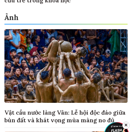
cứu trẻ trong khoa học
Ảnh
Vật cầu nước làng Vân: Lễ hội độc đáo giữa
bùn đất và khát vọng mùa màng no đủ
✕