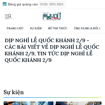
Bảng giá quảng cáo
ISSN: 3093-382X
TRANG CHỦ
SỰ KIỆN
NỮ TRÍ THỨC
ỨNG DỤNG & ĐỔI MỚI
DỊP NGHỈ LỄ QUỐC KHÁNH 2/9 -
CÁC BÀI VIẾT VỀ DỊP NGHỈ LỄ QUỐC
KHÁNH 2/9, TIN TỨC DỊP NGHỈ LỄ
QUỐC KHÁNH 2/9
Sự kiện