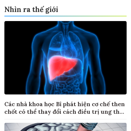
Nhìn ra thế giới
Các nhà khoa học Bỉ phát hiện cơ chế then
chốt có thể thay đổi cách điều trị ung thư
di căn gan