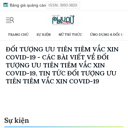
Bảng giá quảng cáo
ISSN: 3093-382X
TRANG CHỦ
SỰ KIỆN
NỮ TRÍ THỨC
ỨNG DỤNG & ĐỔI MỚI
ĐỐI TƯỢNG ƯU TIÊN TIÊM VẮC XIN
COVID-19 - CÁC BÀI VIẾT VỀ ĐỐI
TƯỢNG ƯU TIÊN TIÊM VẮC XIN
COVID-19, TIN TỨC ĐỐI TƯỢNG ƯU
TIÊN TIÊM VẮC XIN COVID-19
Sự kiện