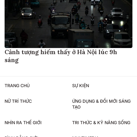
Cảnh tượng hiếm thấy ở Hà Nội lúc 9h
sáng
TRANG CHỦ
SỰ KIỆN
NỮ TRÍ THỨC
ỨNG DỤNG & ĐỔI MỚI SÁNG
TẠO
NHÌN RA THẾ GIỚI
TRI THỨC & KỸ NĂNG SỐNG