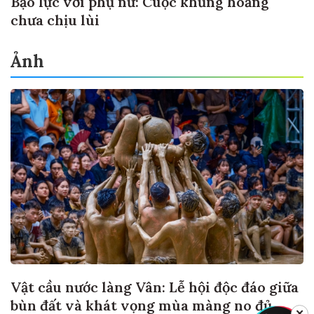
Bạo lực với phụ nữ: Cuộc khủng hoảng
chưa chịu lùi
Ảnh
Vật cầu nước làng Vân: Lễ hội độc đáo giữa
bùn đất và khát vọng mùa màng no đủ
✕