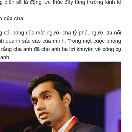
g biển sẽ là động lực thúc đẩy tăng trưởng kinh tế
n của cha
g cái bóng của một người cha tỷ phú, người đã nổi
inh doanh sắc sảo của mình. Trong một cuộc phỏng
 rằng cha anh đã cho anh ba lời khuyên về công cụ
oanh.