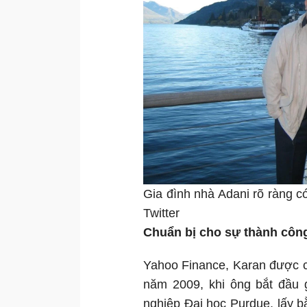
Gia đình nhà Adani rõ ràng c
Twitter
Chuẩn bị cho sự thành côn
Yahoo Finance, Karan được c
năm 2009, khi ông bắt đầu g
nghiệp Đại học Purdue, lấy bằ