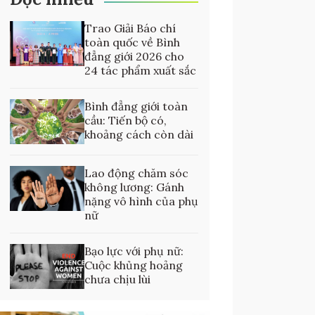
Trao Giải Báo chí
toàn quốc về Bình
đẳng giới 2026 cho
24 tác phẩm xuất sắc
Bình đẳng giới toàn
cầu: Tiến bộ có,
khoảng cách còn dài
Lao động chăm sóc
không lương: Gánh
nặng vô hình của phụ
nữ
Bạo lực với phụ nữ:
Cuộc khủng hoảng
chưa chịu lùi