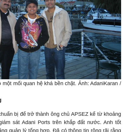
ó một mối quan hệ khá bền chặt. Ảnh: AdaniKaran /
g
huẩn bị để trở thành ông chủ APSEZ kể từ khoảng
iám sát Adani Ports trên khắp đất nước. Anh tốt
ng quản lý tổng hợp. Đã có thông tin rộng rãi rằng