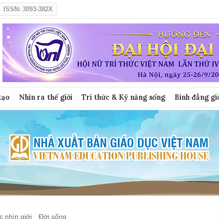
ISSN: 3093-382X
tạo
Nhìn ra thế giới
Tri thức & Kỹ năng sống
Bình đẳng gi
 nhìn giới
Đời sống