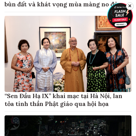
bùn đất và khát vọng mùa màng no đủ
✕
“Sen Đầu Hạ IX” khai mạc tại Hà Nội, lan
tỏa tinh thần Phật giáo qua hội họa