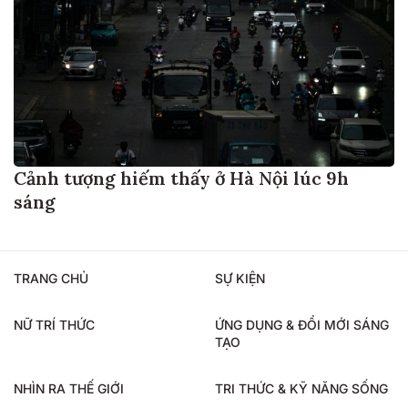
Cảnh tượng hiếm thấy ở Hà Nội lúc 9h
sáng
TRANG CHỦ
SỰ KIỆN
NỮ TRÍ THỨC
ỨNG DỤNG & ĐỔI MỚI SÁNG
TẠO
NHÌN RA THẾ GIỚI
TRI THỨC & KỸ NĂNG SỐNG