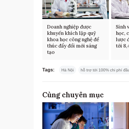
Doanh nghiệp được
Sinh 
khuyến khích lập quỹ
học, 
khoa học công nghệ để
lược 
thúc đẩy đổi mới sáng
tới 8
tạo
Tags:
Hà Nội
hỗ trợ tới 100% chi phí đầ
Cùng chuyên mục