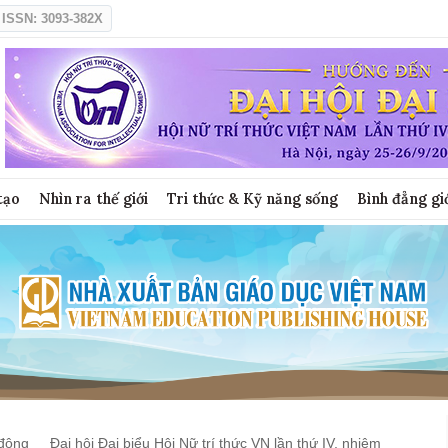
ISSN: 3093-382X
tạo
Nhìn ra thế giới
Tri thức & Kỹ năng sống
Bình đẳng gi
động
Đại hội Đại biểu Hội Nữ trí thức VN lần thứ IV, nhiệm