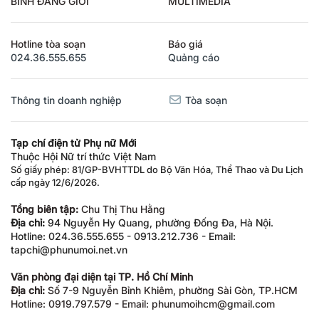
BÌNH ĐẲNG GIỚI
MULTIMEDIA
Hotline tòa soạn
Báo giá
024.36.555.655
Quảng cáo
Thông tin doanh nghiệp
Tòa soạn
Tạp chí điện tử Phụ nữ Mới
Thuộc Hội Nữ trí thức Việt Nam
Số giấy phép: 81/GP-BVHTTDL do Bộ Văn Hóa, Thể Thao và Du Lịch
cấp ngày 12/6/2026.
Tổng biên tập:
Chu Thị Thu Hằng
Địa chỉ:
94 Nguyễn Hy Quang, phường Đống Đa, Hà Nội.
Hotline: 024.36.555.655 - 0913.212.736 - Email:
tapchi@phunumoi.net.vn
Văn phòng đại diện tại TP. Hồ Chí Minh
Địa chỉ:
Số 7-9 Nguyễn Bỉnh Khiêm, phường Sài Gòn, TP.HCM
Hotline: 0919.797.579 - Email: phunumoihcm@gmail.com