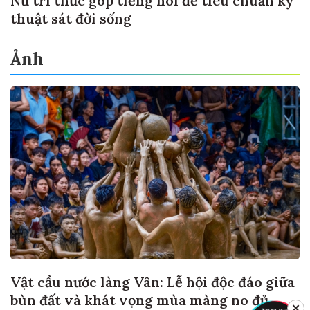
Nữ trí thức góp tiếng nói để tiêu chuẩn kỹ
thuật sát đời sống
Ảnh
Vật cầu nước làng Vân: Lễ hội độc đáo giữa
bùn đất và khát vọng mùa màng no đủ
✕