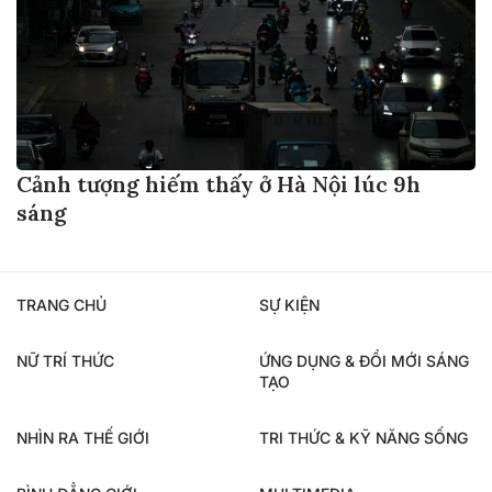
Cảnh tượng hiếm thấy ở Hà Nội lúc 9h
sáng
TRANG CHỦ
SỰ KIỆN
NỮ TRÍ THỨC
ỨNG DỤNG & ĐỔI MỚI SÁNG
TẠO
NHÌN RA THẾ GIỚI
TRI THỨC & KỸ NĂNG SỐNG