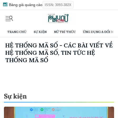
Bảng giá quảng cáo
ISSN: 3093-382X
TRANG CHỦ
SỰ KIỆN
NỮ TRÍ THỨC
ỨNG DỤNG & ĐỔI MỚI
HỆ THỐNG MÃ SỐ - CÁC BÀI VIẾT VỀ
HỆ THỐNG MÃ SỐ, TIN TỨC HỆ
THỐNG MÃ SỐ
Sự kiện