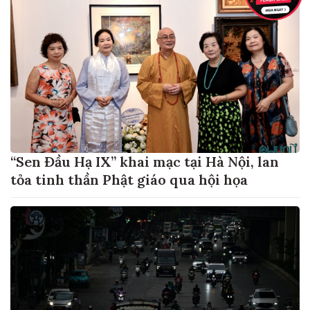
“Sen Đầu Hạ IX” khai mạc tại Hà Nội, lan
tỏa tinh thần Phật giáo qua hội họa