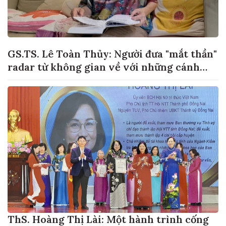
GS.TS. Lê Toàn Thủy: Người đưa "mắt thần"
radar từ không gian về với những cánh
đồng lúa Việt Nam
ThS. Hoàng Thị Lài: Một hành trình cống