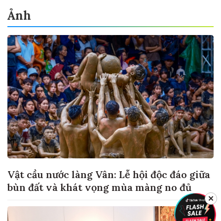
Ảnh
Vật cầu nước làng Vân: Lễ hội độc đáo giữa
bùn đất và khát vọng mùa màng no đủ
✕