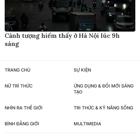
Cảnh tượng hiếm thấy ở Hà Nội lúc 9h
sáng
TRANG CHỦ
SỰ KIỆN
NỮ TRÍ THỨC
ỨNG DỤNG & ĐỔI MỚI SÁNG
TẠO
NHÌN RA THẾ GIỚI
TRI THỨC & KỸ NĂNG SỐNG
BÌNH ĐẲNG GIỚI
MULTIMEDIA