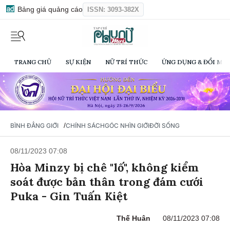
Bảng giá quảng cáo
ISSN: 3093-382X
TRANG CHỦ
SỰ KIỆN
NỮ TRÍ THỨC
ỨNG DỤNG & ĐỔI MỚI
/
BÌNH ĐẲNG GIỚI
CHÍNH SÁCH
GÓC NHÌN GIỚI
ĐỜI SỐNG
08/11/2023 07:08
Hòa Minzy bị chê "lố", không kiểm
soát được bản thân trong đám cưới
Puka - Gin Tuấn Kiệt
Thế Huân
08/11/2023 07:08