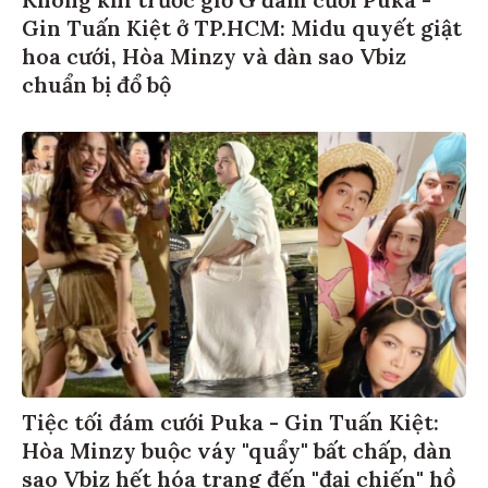
Gin Tuấn Kiệt ở TP.HCM: Midu quyết giật
hoa cưới, Hòa Minzy và dàn sao Vbiz
chuẩn bị đổ bộ
Tiệc tối đám cưới Puka - Gin Tuấn Kiệt:
Hòa Minzy buộc váy "quẩy" bất chấp, dàn
sao Vbiz hết hóa trang đến "đại chiến" hồ