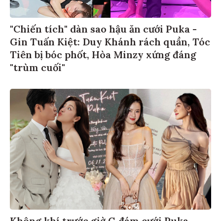
"Chiến tích" dàn sao hậu ăn cưới Puka -
Gin Tuấn Kiệt: Duy Khánh rách quần, Tóc
Tiên bị bóc phốt, Hòa Minzy xứng đáng
"trùm cuối"
Không khí trước giờ G đám cưới Puka -