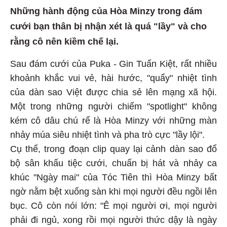
Những hành động của Hòa Minzy trong đám
cưới bạn thân bị nhận xét là quá "lầy" và cho
rằng cô nên kiềm chế lại.
Sau đám cưới của Puka - Gin Tuấn Kiệt, rất nhiều
khoảnh khắc vui vẻ, hài hước, "quẩy" nhiệt tình
của dàn sao Việt được chia sẻ lên mạng xã hội.
Một trong những người chiếm "spotlight" không
kém cô dâu chú rể là Hòa Minzy với những màn
nhảy múa siêu nhiệt tình và pha trò cực "lầy lội".
Cụ thể, trong đoạn clip quay lại cảnh dàn sao đổ
bộ sân khấu tiệc cưới, chuẩn bị hát và nhảy ca
khúc "Ngày mai" của Tóc Tiên thì Hòa Minzy bất
ngờ nằm bệt xuống sàn khi mọi người đều ngồi lên
bục. Cô còn nói lớn: "Ê mọi người ơi, mọi người
phải đi ngủ, xong rồi mọi người thức dậy là ngày