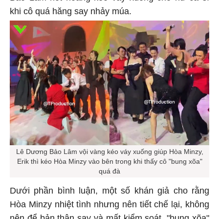
khi cô quá hăng say nhảy múa.
Lê Dương Bảo Lâm vội vàng kéo váy xuống giúp Hòa Minzy,
Erik thì kéo Hòa Minzy vào bên trong khi thấy cô "bung xõa"
quá đà
Dưới phần bình luận, một số khán giả cho rằng
Hòa Minzy nhiệt tình nhưng nên tiết chế lại, không
nên để bản thân say và mất kiểm soát, "bung xõa"