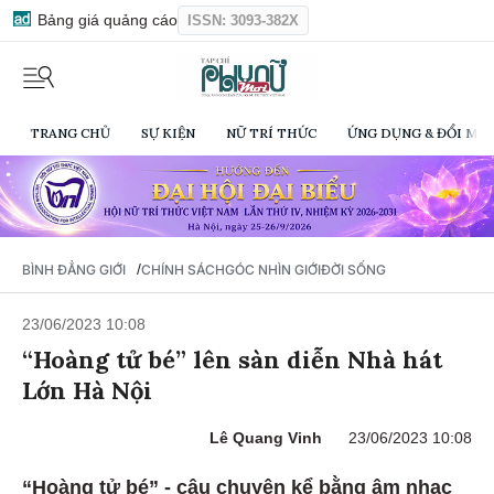
Bảng giá quảng cáo
ISSN: 3093-382X
TRANG CHỦ
SỰ KIỆN
NỮ TRÍ THỨC
ỨNG DỤNG & ĐỔI MỚI
/
BÌNH ĐẲNG GIỚI
CHÍNH SÁCH
GÓC NHÌN GIỚI
ĐỜI SỐNG
23/06/2023 10:08
“Hoàng tử bé” lên sàn diễn Nhà hát
Lớn Hà Nội
Lê Quang Vinh
23/06/2023 10:08
“Hoàng tử bé” - câu chuyện kể bằng âm nhạc