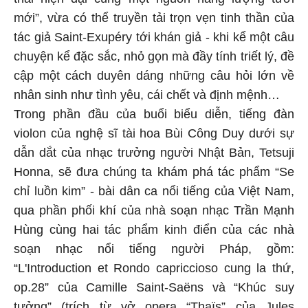
mới”, vừa có thể truyền tải trọn vẹn tinh thần của
tác giả Saint-Exupéry tới khán giả - khi kể một câu
chuyện kể đặc sắc, nhỏ gọn mà đầy tính triết lý, đề
cập một cách duyên dáng những câu hỏi lớn về
nhân sinh như tình yêu, cái chết và định mệnh…
Trong phần đầu của buổi biểu diễn, tiếng đàn
violon của nghệ sĩ tài hoa Bùi Công Duy dưới sự
dẫn dắt của nhạc trưởng người Nhật Bản, Tetsuji
Honna, sẽ đưa chúng ta khám phá tác phẩm “Se
chỉ luồn kim” - bài dân ca nổi tiếng của Việt Nam,
qua phần phối khí của nhà soạn nhạc Trần Mạnh
Hùng cùng hai tác phẩm kinh điển của các nhà
soạn nhạc nổi tiếng người Pháp, gồm:
“L'Introduction et Rondo capriccioso cung la thứ,
op.28” của Camille Saint-Saëns và “Khúc suy
tưởng” (trích từ vở opera “Thaïs” của Jules