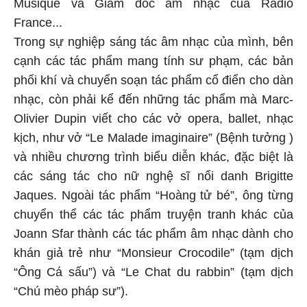
Musique và Giám đốc âm nhạc của Radio
France...
Trong sự nghiệp sáng tác âm nhạc của mình, bên
cạnh các tác phẩm mang tính sư phạm, các bản
phối khí và chuyển soạn tác phẩm cổ điển cho dàn
nhạc, còn phải kể đến những tác phẩm mà Marc-
Olivier Dupin viết cho các vở opera, ballet, nhạc
kịch, như vở “Le Malade imaginaire” (Bệnh tưởng )
và nhiều chương trình biểu diễn khác, đặc biệt là
các sáng tác cho nữ nghệ sĩ nổi danh Brigitte
Jaques. Ngoài tác phẩm “Hoàng tử bé”, ông từng
chuyển thể các tác phẩm truyện tranh khác của
Joann Sfar thành các tác phẩm âm nhạc dành cho
khán giả trẻ như “Monsieur Crocodile” (tạm dịch
“Ông Cá sấu”) và “Le Chat du rabbin” (tạm dịch
“Chú mèo pháp sư”).