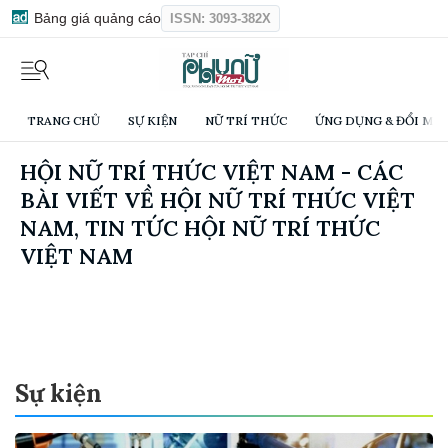
Bảng giá quảng cáo
ISSN: 3093-382X
TRANG CHỦ
SỰ KIỆN
NỮ TRÍ THỨC
ỨNG DỤNG & ĐỔI MỚI
HỘI NỮ TRÍ THỨC VIỆT NAM - CÁC
BÀI VIẾT VỀ HỘI NỮ TRÍ THỨC VIỆT
NAM, TIN TỨC HỘI NỮ TRÍ THỨC
VIỆT NAM
Sự kiện