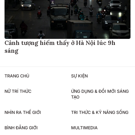
Cảnh tượng hiếm thấy ở Hà Nội lúc 9h
sáng
TRANG CHỦ
SỰ KIỆN
NỮ TRÍ THỨC
ỨNG DỤNG & ĐỔI MỚI SÁNG
TẠO
NHÌN RA THẾ GIỚI
TRI THỨC & KỸ NĂNG SỐNG
BÌNH ĐẲNG GIỚI
MULTIMEDIA