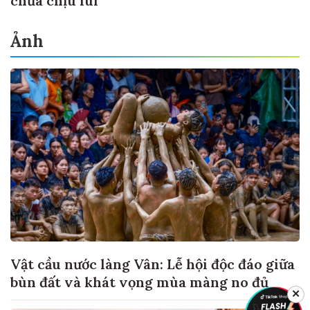
chưa chịu lùi
Ảnh
Vật cầu nước làng Vân: Lễ hội độc đáo giữa
bùn đất và khát vọng mùa màng no đủ
✕