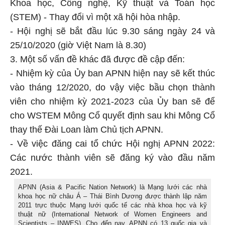
Khoa học, Công nghệ, Kỹ thuật và Toán học
(STEM) - Thay đổi vì một xã hội hòa nhập.
- Hội nghị sẽ bắt đầu lúc 9.30 sáng ngày 24 và
25/10/2020 (giờ Việt Nam là 8.30)
3. Một số vấn đề khác đã được đề cập đến:
- Nhiệm kỳ của Ủy ban APNN hiện nay sẽ kết thúc
vào tháng 12/2020, do vậy việc bầu chọn thành
viên cho nhiệm kỳ 2021-2023 của Ủy ban sẽ để
cho WSTEM Mông Cổ quyết định sau khi Mông Cổ
thay thế Đài Loan làm Chủ tịch APNN.
- Về việc đăng cai tổ chức Hội nghị APNN 2022:
Các nước thành viên sẽ đăng ký vào đầu năm
2021.
APNN (Asia & Pacific Nation Network) là Mạng lưới các nhà
khoa học nữ châu Á – Thái Bình Dương được thành lập năm
2011 trực thuộc Mạng lưới quốc tế các nhà khoa học và kỹ
thuật nữ (International Network of Women Engineers and
Scientists – INWES). Cho đến nay, APNN có 13 quốc gia và