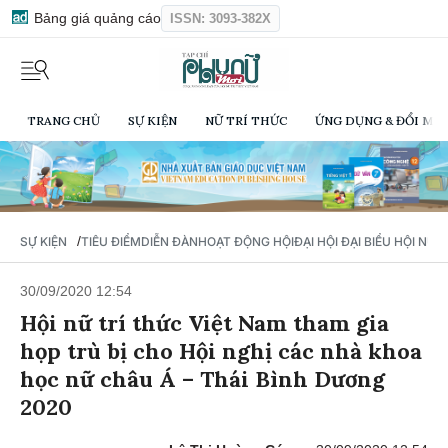
Bảng giá quảng cáo
ISSN: 3093-382X
TRANG CHỦ
SỰ KIỆN
NỮ TRÍ THỨC
ỨNG DỤNG & ĐỔI MỚI
/
SỰ KIỆN
TIÊU ĐIỂM
DIỄN ĐÀN
HOẠT ĐỘNG HỘI
ĐẠI HỘI ĐẠI BIỂU HỘI NỮ 
30/09/2020 12:54
Hội nữ trí thức Việt Nam tham gia
họp trù bị cho Hội nghị các nhà khoa
học nữ châu Á – Thái Bình Dương
2020