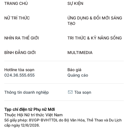
TRANG CHỦ
SỰ KIỆN
NỮ TRÍ THỨC
ỨNG DỤNG & ĐỔI MỚI SÁNG
TẠO
NHÌN RA THẾ GIỚI
TRI THỨC & KỸ NĂNG SỐNG
BÌNH ĐẲNG GIỚI
MULTIMEDIA
Hotline tòa soạn
Báo giá
024.36.555.655
Quảng cáo
Thông tin doanh nghiệp
Tòa soạn
Tạp chí điện tử Phụ nữ Mới
Thuộc Hội Nữ trí thức Việt Nam
Số giấy phép: 81/GP-BVHTTDL do Bộ Văn Hóa, Thể Thao và Du Lịch
cấp ngày 12/6/2026.