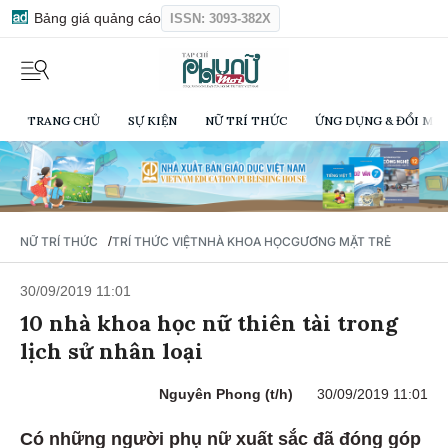
Bảng giá quảng cáo
ISSN: 3093-382X
TRANG CHỦ
SỰ KIỆN
NỮ TRÍ THỨC
ỨNG DỤNG & ĐỔI MỚI
/
NỮ TRÍ THỨC
TRÍ THỨC VIỆT
NHÀ KHOA HỌC
GƯƠNG MẶT TRẺ
30/09/2019 11:01
10 nhà khoa học nữ thiên tài trong
lịch sử nhân loại
Nguyên Phong (t/h)
30/09/2019 11:01
Có những người phụ nữ xuất sắc đã đóng góp