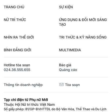
TRANG CHỦ
SỰ KIỆN
NỮ TRÍ THỨC
ỨNG DỤNG & ĐỔI MỚI SÁNG
TẠO
NHÌN RA THẾ GIỚI
TRI THỨC & KỸ NĂNG SỐNG
BÌNH ĐẲNG GIỚI
MULTIMEDIA
Hotline tòa soạn
Báo giá
024.36.555.655
Quảng cáo
Thông tin doanh nghiệp
Tòa soạn
Tạp chí điện tử Phụ nữ Mới
Thuộc Hội Nữ trí thức Việt Nam
Số giấy phép: 81/GP-BVHTTDL do Bộ Văn Hóa, Thể Thao và Du Lịch