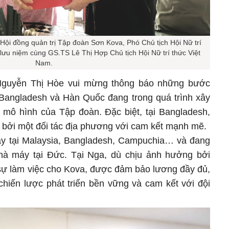
ội đồng quản trị Tập đoàn Sơn Kova, Phó Chủ tịch Hội Nữ trí
 lưu niệm cùng GS.TS Lê Thị Hợp Chủ tịch Hội Nữ trí thức Việt
Nam.
 Nguyễn Thị Hòe vui mừng thông báo những bước
i Bangladesh và Hàn Quốc đang trong quá trình xây
mô hình của Tập đoàn. Đặc biệt, tại Bangladesh,
i bởi một đối tác địa phương với cam kết mạnh mẽ.
áy tại Malaysia, Bangladesh, Campuchia… và đang
nhà máy tại Đức. Tại Nga, dù chịu ảnh hưởng bởi
 sự làm việc cho Kova, được đảm bảo lương đầy đủ,
chiến lược phát triển bền vững và cam kết với đội