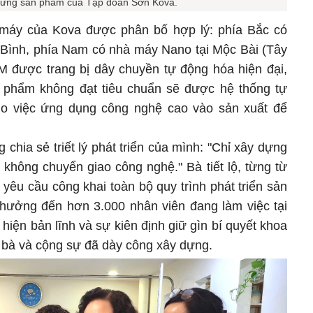
hững sản phẩm của Tập đoàn Sơn Kova.
 máy của Kova được phân bố hợp lý: phía Bắc có
Bình, phía Nam có nhà máy Nano tại Mộc Bài (Tây
M được trang bị dây chuyền tự động hóa hiện đại,
n phẩm không đạt tiêu chuẩn sẽ được hệ thống tự
ho việc ứng dụng công nghệ cao vào sản xuất để
hia sẻ triết lý phát triển của mình: "Chỉ xây dựng
không chuyển giao công nghệ." Bà tiết lộ, từng từ
yêu cầu công khai toàn bộ quy trình phát triển sản
 hưởng đến hơn 3.000 nhân viên đang làm việc tại
hiện bản lĩnh và sự kiên định giữ gìn bí quyết khoa
mà bà và cộng sự đã dày công xây dựng.