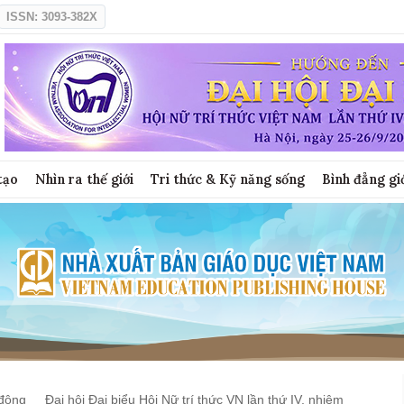
ISSN: 3093-382X
tạo
Nhìn ra thế giới
Tri thức & Kỹ năng sống
Bình đẳng gi
động
Đại hội Đại biểu Hội Nữ trí thức VN lần thứ IV, nhiệm