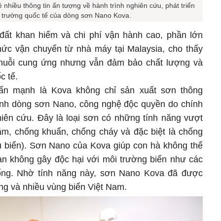
nhiều thông tin ấn tượng về hành trình nghiên cứu, phát triển
ị trường quốc tế của dòng sơn Nano Kova.
 đất khan hiếm và chi phí vận hành cao, phần lớn
ức vận chuyển từ nhà máy tại Malaysia, cho thấy
 chuỗi cung ứng nhưng vẫn đảm bảo chất lượng và
c tế.
ấn mạnh là Kova không chỉ sản xuất sơn thông
ạnh dòng sơn Nano, công nghệ độc quyền do chính
ên cứu. Đây là loại sơn có những tính năng vượt
âm, chống khuẩn, chống cháy và đặc biệt là chống
u biển). Sơn Nano của Kova giúp con hà không thể
n không gây độc hại với môi trường biển như các
hống. Nhờ tính năng này, sơn Nano Kova đã được
òng và nhiều vùng biển Việt Nam.