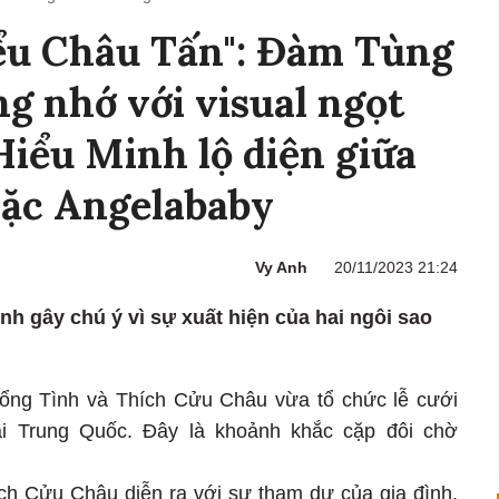
iểu Châu Tấn": Đàm Tùng
g nhớ với visual ngọt
iểu Minh lộ diện giữa
mặc Angelababy
Vy Anh
20/11/2023 21:24
nh gây chú ý vì sự xuất hiện của hai ngôi sao
Đổng Tình và Thích Cửu Châu vừa tổ chức lễ cưới
tại Trung Quốc. Đây là khoảnh khắc cặp đôi chờ
ch Cửu Châu diễn ra với sự tham dự của gia đình,