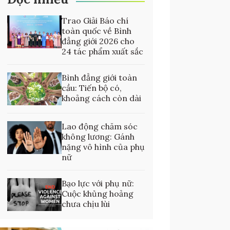
Trao Giải Báo chí
toàn quốc về Bình
đẳng giới 2026 cho
24 tác phẩm xuất sắc
Bình đẳng giới toàn
cầu: Tiến bộ có,
khoảng cách còn dài
Lao động chăm sóc
không lương: Gánh
nặng vô hình của phụ
nữ
Bạo lực với phụ nữ:
Cuộc khủng hoảng
chưa chịu lùi