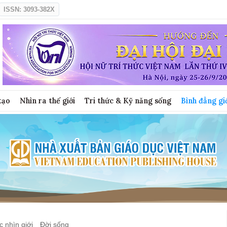
ISSN: 3093-382X
tạo
Nhìn ra thế giới
Tri thức & Kỹ năng sống
Bình đẳng gi
 nhìn giới
Đời sống