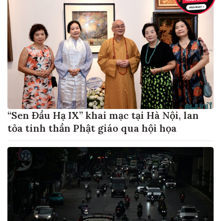
“Sen Đầu Hạ IX” khai mạc tại Hà Nội, lan
tỏa tinh thần Phật giáo qua hội họa