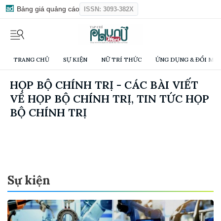
Bảng giá quảng cáo
ISSN: 3093-382X
TRANG CHỦ
SỰ KIỆN
NỮ TRÍ THỨC
ỨNG DỤNG & ĐỔI MỚI
HỌP BỘ CHÍNH TRỊ - CÁC BÀI VIẾT
VỀ HỌP BỘ CHÍNH TRỊ, TIN TỨC HỌP
BỘ CHÍNH TRỊ
Sự kiện