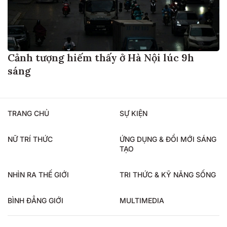
Cảnh tượng hiếm thấy ở Hà Nội lúc 9h
sáng
TRANG CHỦ
SỰ KIỆN
NỮ TRÍ THỨC
ỨNG DỤNG & ĐỔI MỚI SÁNG
TẠO
NHÌN RA THẾ GIỚI
TRI THỨC & KỸ NĂNG SỐNG
BÌNH ĐẲNG GIỚI
MULTIMEDIA