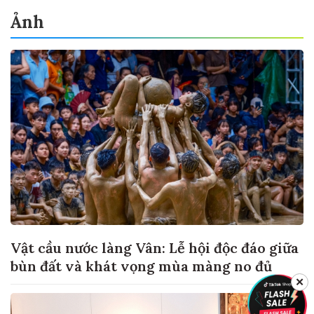
Ảnh
Vật cầu nước làng Vân: Lễ hội độc đáo giữa
bùn đất và khát vọng mùa màng no đủ
✕