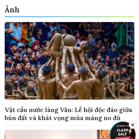
Ảnh
Vật cầu nước làng Vân: Lễ hội độc đáo giữa
bùn đất và khát vọng mùa màng no đủ
✕