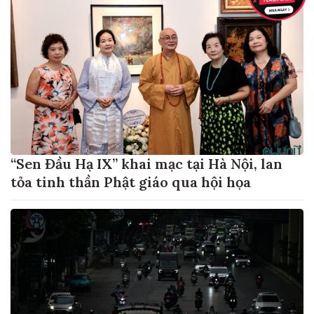
“Sen Đầu Hạ IX” khai mạc tại Hà Nội, lan
tỏa tinh thần Phật giáo qua hội họa