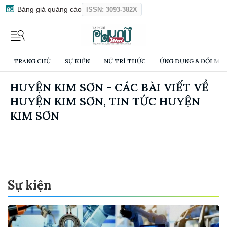
Bảng giá quảng cáo
ISSN: 3093-382X
TRANG CHỦ
SỰ KIỆN
NỮ TRÍ THỨC
ỨNG DỤNG & ĐỔI MỚI
HUYỆN KIM SƠN - CÁC BÀI VIẾT VỀ
HUYỆN KIM SƠN, TIN TỨC HUYỆN
KIM SƠN
Sự kiện