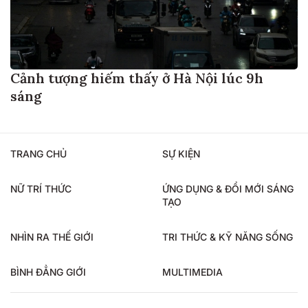
Cảnh tượng hiếm thấy ở Hà Nội lúc 9h
sáng
TRANG CHỦ
SỰ KIỆN
NỮ TRÍ THỨC
ỨNG DỤNG & ĐỔI MỚI SÁNG
TẠO
NHÌN RA THẾ GIỚI
TRI THỨC & KỸ NĂNG SỐNG
BÌNH ĐẲNG GIỚI
MULTIMEDIA