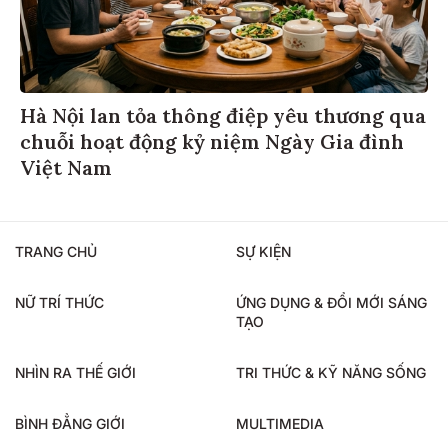
Hà Nội lan tỏa thông điệp yêu thương qua
chuỗi hoạt động kỷ niệm Ngày Gia đình
Việt Nam
TRANG CHỦ
SỰ KIỆN
NỮ TRÍ THỨC
ỨNG DỤNG & ĐỔI MỚI SÁNG
TẠO
NHÌN RA THẾ GIỚI
TRI THỨC & KỸ NĂNG SỐNG
BÌNH ĐẲNG GIỚI
MULTIMEDIA