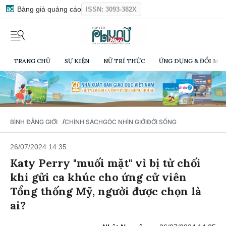
Bảng giá quảng cáo
ISSN: 3093-382X
TRANG CHỦ
SỰ KIỆN
NỮ TRÍ THỨC
ỨNG DỤNG & ĐỔI MỚI
/
BÌNH ĐẲNG GIỚI
CHÍNH SÁCH
GÓC NHÌN GIỚI
ĐỜI SỐNG
26/07/2024 14:35
Katy Perry "muối mặt" vì bị từ chối
khi gửi ca khúc cho ứng cử viên
Tổng thống Mỹ, người được chọn là
ai?