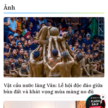
Ảnh
Vật cầu nước làng Vân: Lễ hội độc đáo giữa
bùn đất và khát vọng mùa màng no đủ
✕