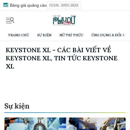
Bảng giá quảng cáo
ISSN: 3093-382X
TRANG CHỦ
SỰ KIỆN
NỮ TRÍ THỨC
ỨNG DỤNG & ĐỔI MỚI
KEYSTONE XL - CÁC BÀI VIẾT VỀ
KEYSTONE XL, TIN TỨC KEYSTONE
XL
Sự kiện