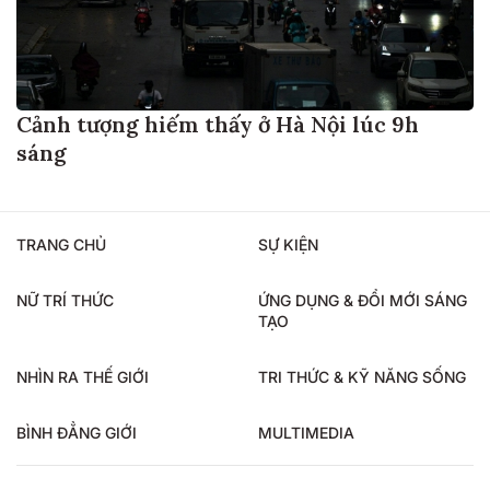
Cảnh tượng hiếm thấy ở Hà Nội lúc 9h
sáng
TRANG CHỦ
SỰ KIỆN
NỮ TRÍ THỨC
ỨNG DỤNG & ĐỔI MỚI SÁNG
TẠO
NHÌN RA THẾ GIỚI
TRI THỨC & KỸ NĂNG SỐNG
BÌNH ĐẲNG GIỚI
MULTIMEDIA