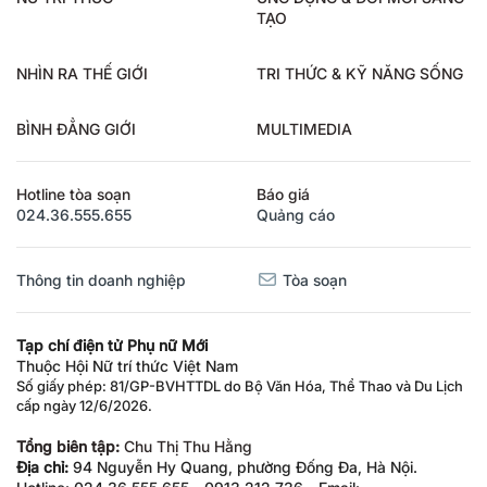
TẠO
NHÌN RA THẾ GIỚI
TRI THỨC & KỸ NĂNG SỐNG
BÌNH ĐẲNG GIỚI
MULTIMEDIA
Hotline tòa soạn
Báo giá
024.36.555.655
Quảng cáo
Thông tin doanh nghiệp
Tòa soạn
Tạp chí điện tử Phụ nữ Mới
Thuộc Hội Nữ trí thức Việt Nam
Số giấy phép: 81/GP-BVHTTDL do Bộ Văn Hóa, Thể Thao và Du Lịch
cấp ngày 12/6/2026.
Tổng biên tập:
Chu Thị Thu Hằng
Địa chỉ:
94 Nguyễn Hy Quang, phường Đống Đa, Hà Nội.
Hotline: 024.36.555.655 - 0913.212.736 - Email: