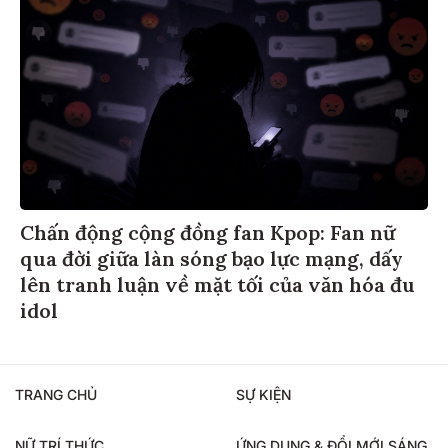
Chấn động cộng đồng fan Kpop: Fan nữ
qua đời giữa làn sóng bạo lực mạng, dấy
lên tranh luận về mặt tối của văn hóa đu
idol
TRANG CHỦ
SỰ KIỆN
NỮ TRÍ THỨC
ỨNG DỤNG & ĐỔI MỚI SÁNG