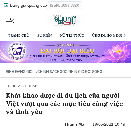
Bảng giá quảng cáo
ISSN: 3093-382X
TRANG CHỦ
SỰ KIỆN
NỮ TRÍ THỨC
ỨNG DỤNG & ĐỔI MỚI
/
BÌNH ĐẲNG GIỚI
CHÍNH SÁCH
GÓC NHÌN GIỚI
ĐỜI SỐNG
18/06/2021 10:49
Khát khao được đi du lịch của người
Việt vượt qua các mục tiêu công việc
và tình yêu
Thanh Mai
18/06/2021 10:49