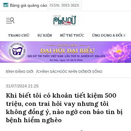
Bảng giá quảng cáo
ISSN: 3093-382X
TRANG CHỦ
SỰ KIỆN
NỮ TRÍ THỨC
ỨNG DỤNG & ĐỔI MỚI
/
BÌNH ĐẲNG GIỚI
CHÍNH SÁCH
GÓC NHÌN GIỚI
ĐỜI SỐNG
31/07/2024 21:25
Khi biết tôi có khoản tiết kiệm 500
triệu, con trai hỏi vay nhưng tôi
không đồng ý, nào ngờ con báo tin bị
bệnh hiểm nghèo