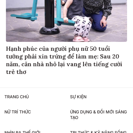
Hạnh phúc của người phụ nữ 50 tuổi
tưởng phải xin trứng để làm mẹ: Sau 20
năm, căn nhà nhỏ lại vang lên tiếng cười
trẻ thơ
TRANG CHỦ
SỰ KIỆN
NỮ TRÍ THỨC
ỨNG DỤNG & ĐỔI MỚI SÁNG
TẠO
NHÌN RA THẾ GIỚI
TRI THỨC & KỸ NĂNG SỐNG