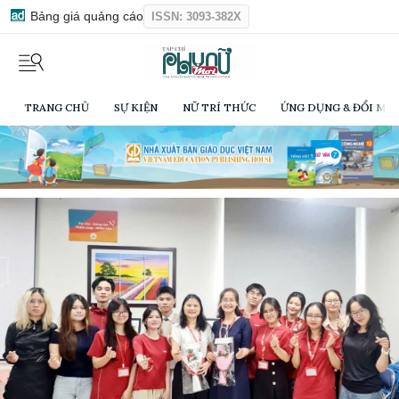
Bảng giá quảng cáo
ISSN: 3093-382X
TRANG CHỦ
SỰ KIỆN
NỮ TRÍ THỨC
ỨNG DỤNG & ĐỔI MỚI