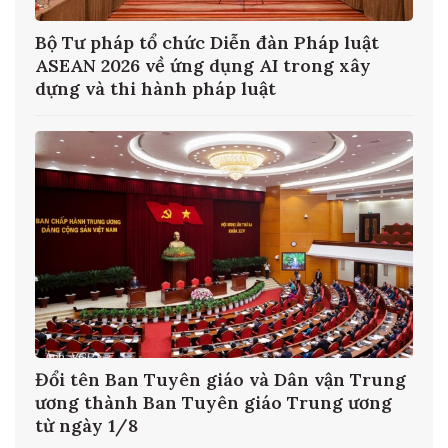
Tổng Bí thư, Chủ tịch nước Tô Lâm: Ngoại
giao khoa học công nghệ phải trở thành
nhiệm vụ thường xuyên
ng
Bộ Chính trị yêu cầu giảm tối thiểu 20%
g
đầu mối cơ sở giáo dục đại học công lập