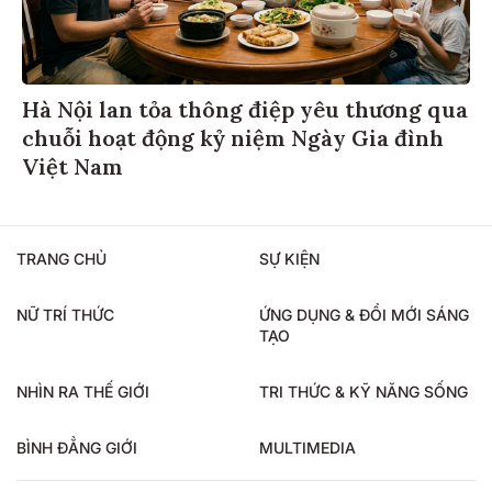
Hà Nội lan tỏa thông điệp yêu thương qua
chuỗi hoạt động kỷ niệm Ngày Gia đình
Việt Nam
TRANG CHỦ
SỰ KIỆN
NỮ TRÍ THỨC
ỨNG DỤNG & ĐỔI MỚI SÁNG
TẠO
NHÌN RA THẾ GIỚI
TRI THỨC & KỸ NĂNG SỐNG
BÌNH ĐẲNG GIỚI
MULTIMEDIA