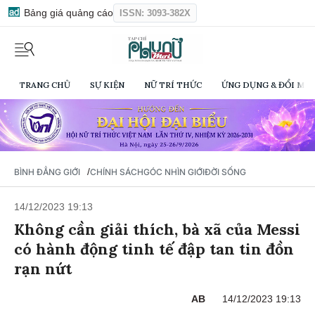
Bảng giá quảng cáo
ISSN: 3093-382X
TRANG CHỦ
SỰ KIỆN
NỮ TRÍ THỨC
ỨNG DỤNG & ĐỔI MỚI
/
BÌNH ĐẲNG GIỚI
CHÍNH SÁCH
GÓC NHÌN GIỚI
ĐỜI SỐNG
14/12/2023 19:13
Không cần giải thích, bà xã của Messi
có hành động tinh tế đập tan tin đồn
rạn nứt
AB
14/12/2023 19:13