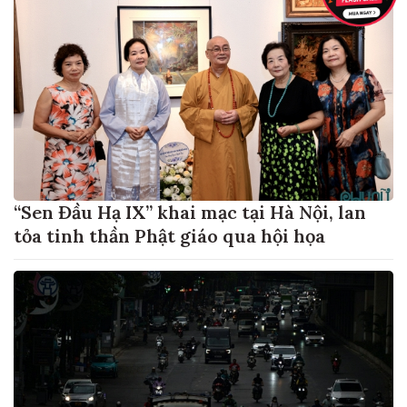
“Sen Đầu Hạ IX” khai mạc tại Hà Nội, lan
tỏa tinh thần Phật giáo qua hội họa