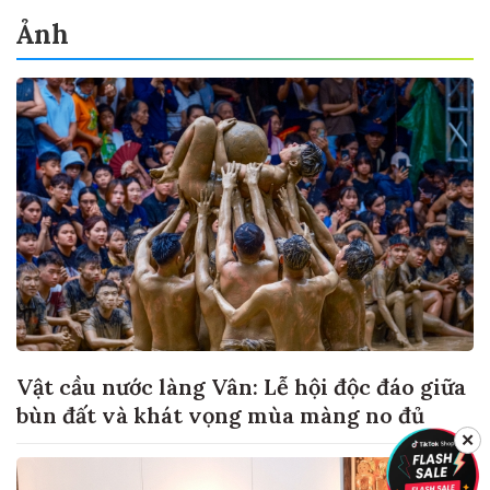
Ảnh
Vật cầu nước làng Vân: Lễ hội độc đáo giữa
bùn đất và khát vọng mùa màng no đủ
✕