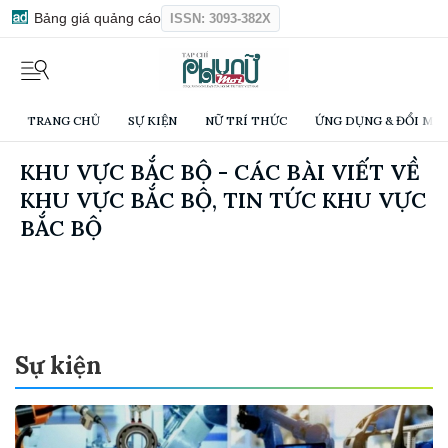
Bảng giá quảng cáo
ISSN: 3093-382X
TRANG CHỦ
SỰ KIỆN
NỮ TRÍ THỨC
ỨNG DỤNG & ĐỔI MỚI
KHU VỰC BẮC BỘ - CÁC BÀI VIẾT VỀ
KHU VỰC BẮC BỘ, TIN TỨC KHU VỰC
BẮC BỘ
Sự kiện