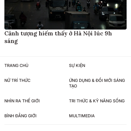
Cảnh tượng hiếm thấy ở Hà Nội lúc 9h
sáng
TRANG CHỦ
SỰ KIỆN
NỮ TRÍ THỨC
ỨNG DỤNG & ĐỔI MỚI SÁNG
TẠO
NHÌN RA THẾ GIỚI
TRI THỨC & KỸ NĂNG SỐNG
BÌNH ĐẲNG GIỚI
MULTIMEDIA