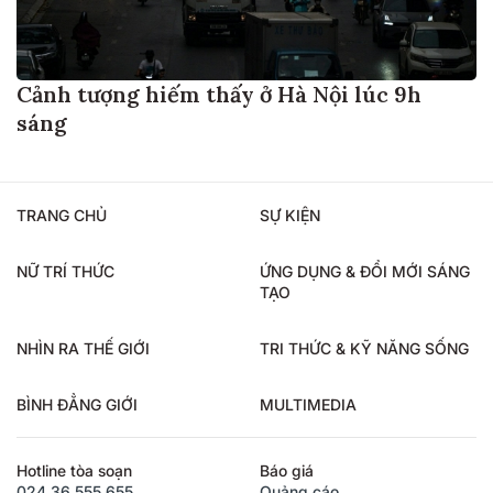
Cảnh tượng hiếm thấy ở Hà Nội lúc 9h
sáng
TRANG CHỦ
SỰ KIỆN
NỮ TRÍ THỨC
ỨNG DỤNG & ĐỔI MỚI SÁNG
TẠO
NHÌN RA THẾ GIỚI
TRI THỨC & KỸ NĂNG SỐNG
BÌNH ĐẲNG GIỚI
MULTIMEDIA
Hotline tòa soạn
Báo giá
024.36.555.655
Quảng cáo