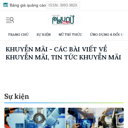
Bảng giá quảng cáo
ISSN: 3093-382X
TRANG CHỦ
SỰ KIỆN
NỮ TRÍ THỨC
ỨNG DỤNG & ĐỔI MỚI
KHUYỄN MÃI - CÁC BÀI VIẾT VỀ
KHUYỄN MÃI, TIN TỨC KHUYỄN MÃI
Sự kiện