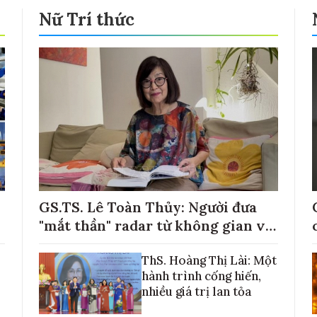
Nữ Trí thức
GS.TS. Lê Toàn Thủy: Người đưa
"mắt thần" radar từ không gian về
với những cánh đồng lúa Việt Nam
ThS. Hoàng Thị Lài: Một
hành trình cống hiến,
nhiều giá trị lan tỏa