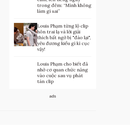
trong đêm: “Mình không
làm gì sai”
Louis Phạm từng lộ clip
hôn trai lạ và lời giải
thích bất ngờ bị "đào lại",
yêu đương kiểu gì kì cục
vậy!
Louis Phạm cho biết đã
nhờ cơ quan chức năng
vào cuộc sau vụ phát
tán clip
ads