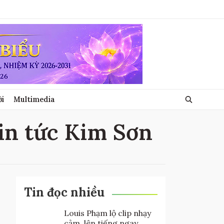
ới
Multimedia
tin tức Kim Sơn
Tin đọc nhiều
Louis Phạm lộ clip nhạy
cảm, lên tiếng ngay