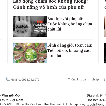
Lao động chăm sóc không lương:
Gánh nặng vô hình của phụ nữ
Bạo lực với phụ nữ:
h
Cuộc khủng hoảng chưa
chịu lùi
Bình đẳng giới toàn cầu:
Tiến bộ có, khoảng cách
còn dài
Thông tin doanh nghiệp
Hotline: 0913.242.977
B
tử Phụ nữ Mới
Địa chỉ:
94 
í thức Việt Nam
Hotline: 024
1/GP-BVHTTDL do Bộ Văn Hóa, Thể Thao và Du Lịch cấp ngày
tapchi@phun