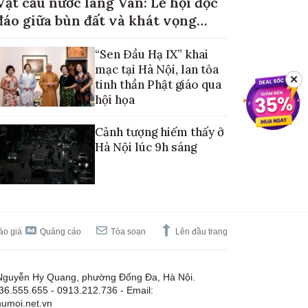
Vật cầu nước làng Vân: Lễ hội độc
đáo giữa bùn đất và khát vọng
mùa màng no đủ
“Sen Đầu Hạ IX” khai
mạc tại Hà Nội, lan tỏa
✕
tinh thần Phật giáo qua
hội họa
Cảnh tượng hiếm thấy ở
Hà Nội lúc 9h sáng
áo giá
Quảng cáo
Tòa soạn
Lên đầu trang
Nguyễn Hy Quang, phường Đống Đa, Hà Nội.
.36.555.655 - 0913.212.736 - Email:
umoi.net.vn