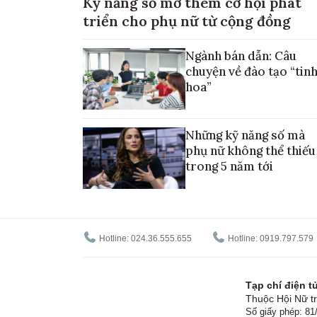
Kỹ năng số mở thêm cơ hội phát
triển cho phụ nữ từ cộng đồng
Ngành bán dẫn: Câu
chuyện về đào tạo “tin
hoa”
Những kỹ năng số mà
phụ nữ không thể thiếu
trong 5 năm tới
Hotline: 024.36.555.655
Hotline: 0919.797.579
Tạp chí điện 
Thuộc Hội Nữ tr
Số giấy phép: 8