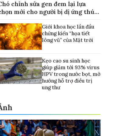
Chó chỉnh sửa gen đem lại lựa
chọn mới cho người bị dị ứng thú
cưng
Giới khoa học lần đầu
chứng kiến “họa tiết
lông vũ” của Mặt trời
Kẹo cao su sinh học
giúp giảm tới 93% virus
HPV trong nước bọt, mở
hướng hỗ trợ điều trị
ung thư
Ảnh