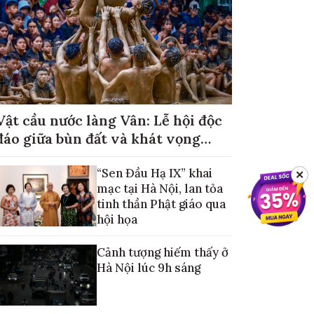
Vật cầu nước làng Vân: Lễ hội độc
đáo giữa bùn đất và khát vọng
mùa màng no đủ
“Sen Đầu Hạ IX” khai
✕
mạc tại Hà Nội, lan tỏa
tinh thần Phật giáo qua
hội họa
Cảnh tượng hiếm thấy ở
Hà Nội lúc 9h sáng