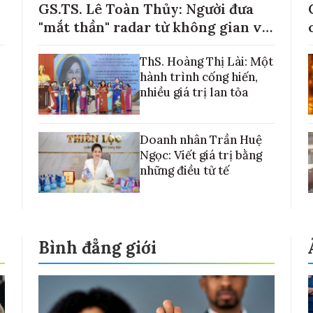
GS.TS. Lê Toàn Thủy: Người đưa
"mắt thần" radar từ không gian về
với những cánh đồng lúa Việt Nam
ThS. Hoàng Thị Lài: Một
hành trình cống hiến,
nhiều giá trị lan tỏa
Doanh nhân Trần Huệ
Ngọc: Viết giá trị bằng
những điều tử tế
Bình đẳng giới