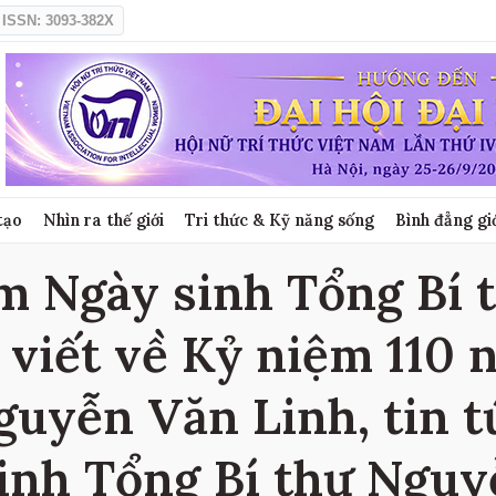
ISSN: 3093-382X
tạo
Nhìn ra thế giới
Tri thức & Kỹ năng sống
Bình đẳng gi
m Ngày sinh Tổng Bí
i viết về Kỷ niệm 110
guyễn Văn Linh, tin t
inh Tổng Bí thư Nguy