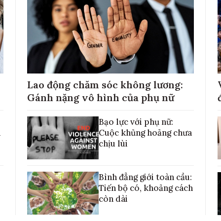
Lao động chăm sóc không lương:
Gánh nặng vô hình của phụ nữ
Bạo lực với phụ nữ:
h
Cuộc khủng hoảng chưa
chịu lùi
Bình đẳng giới toàn cầu:
Tiến bộ có, khoảng cách
còn dài