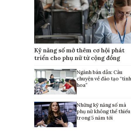
Kỹ năng số mở thêm cơ hội phát
triển cho phụ nữ từ cộng đồng
Ngành bán dẫn: Câu
chuyện về đào tạo “tin
hoa”
Những kỹ năng số mà
phụ nữ không thể thiếu
trong 5 năm tới