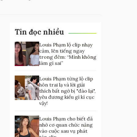
Tin đọc nhiều
Louis Phạm lộ clip nhạy
cảm, lên tiếng ngay
trong đêm: “Mình không
làm gì sai”
Louis Phạm từng lộ clip
hôn trai lạ và lời giải
thích bất ngờ bị "đào lại",
yêu đương kiểu gì kì cục
vậy!
Louis Phạm cho biết đã
nhờ cơ quan chức năng
vào cuộc sau vụ phát