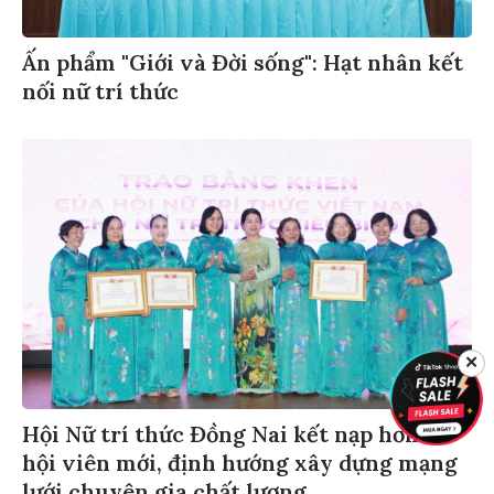
Ấn phẩm "Giới và Đời sống": Hạt nhân kết
nối nữ trí thức
✕
Hội Nữ trí thức Đồng Nai kết nạp hơn 40
hội viên mới, định hướng xây dựng mạng
lưới chuyên gia chất lượng