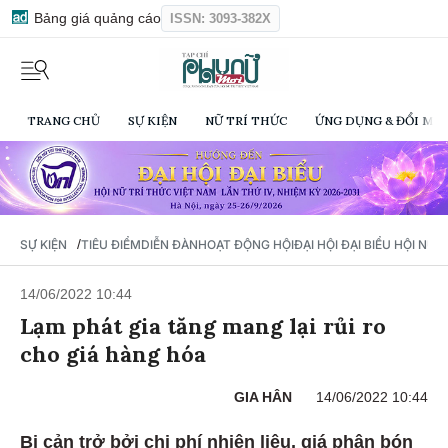
Bảng giá quảng cáo
ISSN: 3093-382X
TRANG CHỦ
SỰ KIỆN
NỮ TRÍ THỨC
ỨNG DỤNG & ĐỔI MỚI
/
SỰ KIỆN
TIÊU ĐIỂM
DIỄN ĐÀN
HOẠT ĐỘNG HỘI
ĐẠI HỘI ĐẠI BIỂU HỘI NỮ 
14/06/2022 10:44
Lạm phát gia tăng mang lại rủi ro
cho giá hàng hóa
GIA HÂN
14/06/2022 10:44
Bị cản trở bởi chi phí nhiên liệu, giá phân bón