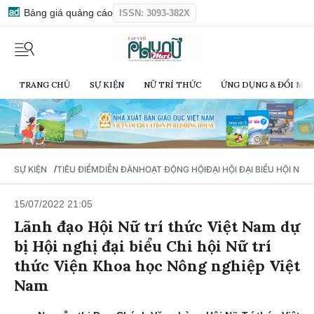
Bảng giá quảng cáo
ISSN: 3093-382X
TRANG CHỦ
SỰ KIỆN
NỮ TRÍ THỨC
ỨNG DỤNG & ĐỔI MỚI
/
SỰ KIỆN
TIÊU ĐIỂM
DIỄN ĐÀN
HOẠT ĐỘNG HỘI
ĐẠI HỘI ĐẠI BIỂU HỘI NỮ 
15/07/2022 21:05
Lãnh đạo Hội Nữ trí thức Việt Nam dự
bị Hội nghị đại biểu Chi hội Nữ trí
thức Viện Khoa học Nông nghiệp Việt
Nam