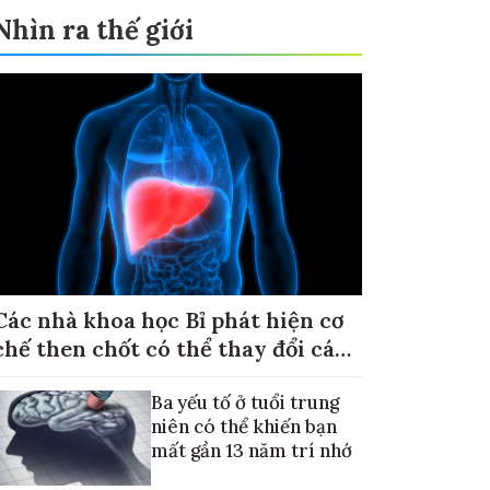
Nhìn ra thế giới
Các nhà khoa học Bỉ phát hiện cơ
chế then chốt có thể thay đổi cách
điều trị ung thư di căn gan
Ba yếu tố ở tuổi trung
niên có thể khiến bạn
mất gần 13 năm trí nhớ