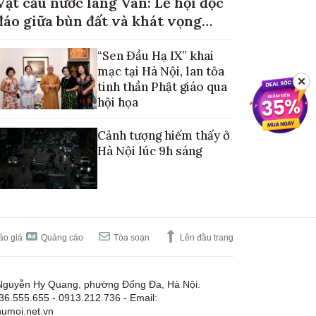
Vật cầu nước làng Vân: Lễ hội độc
đáo giữa bùn đất và khát vọng
mùa màng no đủ
“Sen Đầu Hạ IX” khai
mạc tại Hà Nội, lan tỏa
✕
tinh thần Phật giáo qua
hội họa
Cảnh tượng hiếm thấy ở
Hà Nội lúc 9h sáng
áo giá
Quảng cáo
Tòa soạn
Lên đầu trang
Nguyễn Hy Quang, phường Đống Đa, Hà Nội.
.36.555.655 - 0913.212.736 - Email:
umoi.net.vn