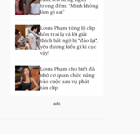
trong đêm: “Mình không
làm gì sai”
Louis Phạm từng lộ clip
hôn trai lạ và lời giải
thích bất ngờ bị "đào lại",
yêu đương kiểu gì kì cục
vậy!
Louis Phạm cho biết đã
nhờ cơ quan chức năng
vào cuộc sau vụ phát
tán clip
ads