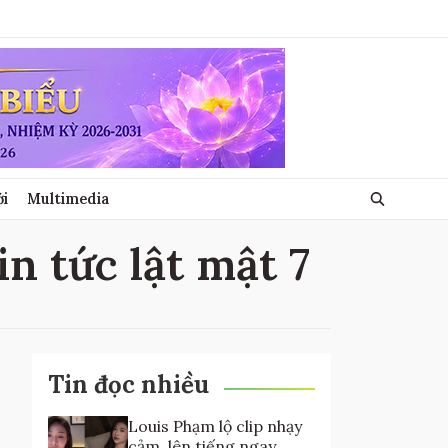
ới
Multimedia
tin tức lật mật 7
Tin đọc nhiều
Louis Phạm lộ clip nhạy
cảm, lên tiếng ngay