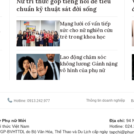
Nữ trí thức góp tiếng nói để tiêu
chuẩn kỹ thuật sát đời sống
Mạng lưới cố vấn tiếp
h
sức cho nữ nghiên cứu
trẻ trong khoa học
Lao động chăm sóc
không lương: Gánh nặng
vô hình của phụ nữ
Thông tin doanh nghiệp
Hotline: 0913.242.977
B
tử Phụ nữ Mới
Địa chỉ:
94 
í thức Việt Nam
Hotline: 024
1/GP-BVHTTDL do Bộ Văn Hóa, Thể Thao và Du Lịch cấp ngày
tapchi@phun