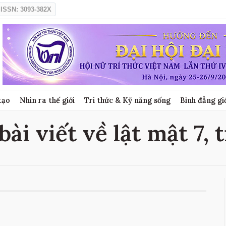
ISSN: 3093-382X
tạo
Nhìn ra thế giới
Tri thức & Kỹ năng sống
Bình đẳng gi
bài viết về lật mật 7, 