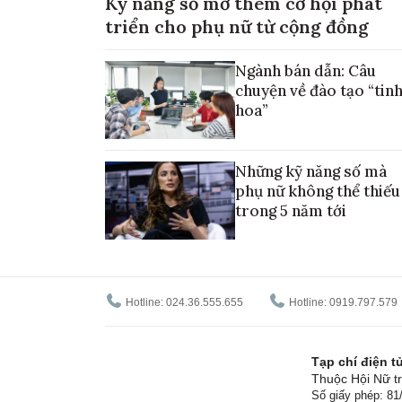
Kỹ năng số mở thêm cơ hội phát
triển cho phụ nữ từ cộng đồng
Ngành bán dẫn: Câu
chuyện về đào tạo “tin
hoa”
Những kỹ năng số mà
phụ nữ không thể thiếu
trong 5 năm tới
Hotline: 024.36.555.655
Hotline: 0919.797.579
Tạp chí điện 
Thuộc Hội Nữ tr
Số giấy phép: 8