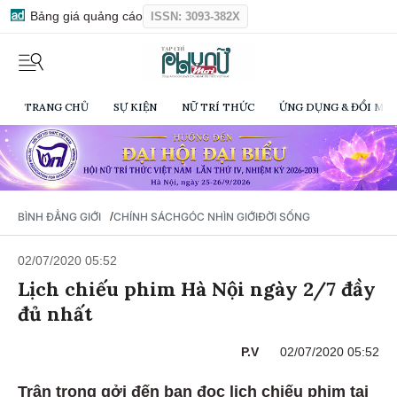
Bảng giá quảng cáo
ISSN: 3093-382X
TRANG CHỦ
SỰ KIỆN
NỮ TRÍ THỨC
ỨNG DỤNG & ĐỔI MỚI
/
BÌNH ĐẲNG GIỚI
CHÍNH SÁCH
GÓC NHÌN GIỚI
ĐỜI SỐNG
02/07/2020 05:52
Lịch chiếu phim Hà Nội ngày 2/7 đầy
đủ nhất
P.V
02/07/2020 05:52
Trân trọng gởi đến bạn đọc lịch chiếu phim tại