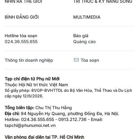
NHÌN RA THẾ GIỚI
TRI THỨC & KỸ NĂNG SỐNG
BÌNH ĐẲNG GIỚI
MULTIMEDIA
Hotline tòa soạn
Báo giá
024.36.555.655
Quảng cáo
Thông tin doanh nghiệp
Tòa soạn
Tạp chí điện tử Phụ nữ Mới
Thuộc Hội Nữ trí thức Việt Nam
Số giấy phép: 81/GP-BVHTTDL do Bộ Văn Hóa, Thể Thao và Du Lịch
cấp ngày 12/6/2026.
Tổng biên tập:
Chu Thị Thu Hằng
Địa chỉ:
94 Nguyễn Hy Quang, phường Đống Đa, Hà Nội.
Hotline: 024.36.555.655 - 0913.212.736 - Email:
tapchi@phunumoi.net.vn
Văn phòng đại diện tại TP. Hồ Chí Minh