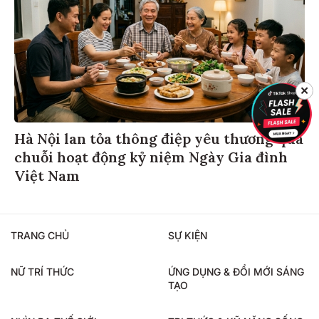
✕
Hà Nội lan tỏa thông điệp yêu thương qua
chuỗi hoạt động kỷ niệm Ngày Gia đình
Việt Nam
TRANG CHỦ
SỰ KIỆN
NỮ TRÍ THỨC
ỨNG DỤNG & ĐỔI MỚI SÁNG
TẠO