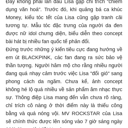
Đây không phải lần đầu Lisa gặp chỉ trích "chiếm
dụng văn hoá". Trước đó, khi quảng bá ca khúc
Money, kiểu tóc tết của Lisa cũng gặp tranh cãi
tương tự. Mẫu tóc đặc trưng của người da đen
được nữ idol chưng diện, biểu diễn theo concept
bài hát bị nhiều fan quốc tế phản đối.
Đứng trước những ý kiến tiêu cực đang hướng về
em út BLACKPINK, các fan đang ra sức bảo vệ
thần tượng. Người hâm mộ cho rằng nhiều người
đang quá nhạy cảm trước việc Lisa "đổi gió" sang
phong cách da ngăm. Chưa kể, ảnh concept
không hé lộ quá nhiều về sản phẩm âm nhạc thực
sự. Thông điệp Lisa mang đến vẫn chưa rõ ràng,
chỉ trích cô nàng ở thời điểm này là thiếu công
bằng và quá nóng vội. MV ROCKSTAR của Lisa
sẽ chính thức được lên sóng vào 7 giờ sáng ngày