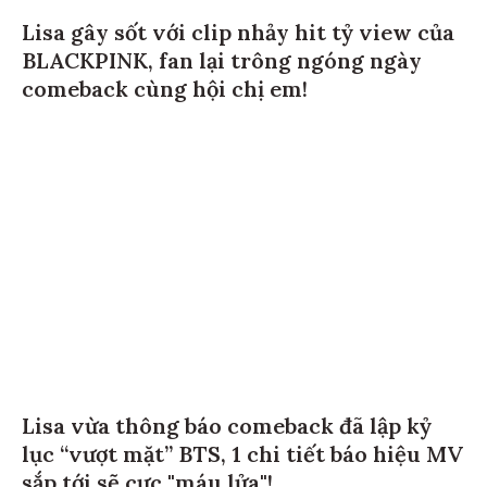
Lisa gây sốt với clip nhảy hit tỷ view của
BLACKPINK, fan lại trông ngóng ngày
comeback cùng hội chị em!
Lisa vừa thông báo comeback đã lập kỷ
lục “vượt mặt” BTS, 1 chi tiết báo hiệu MV
sắp tới sẽ cực "máu lửa"!