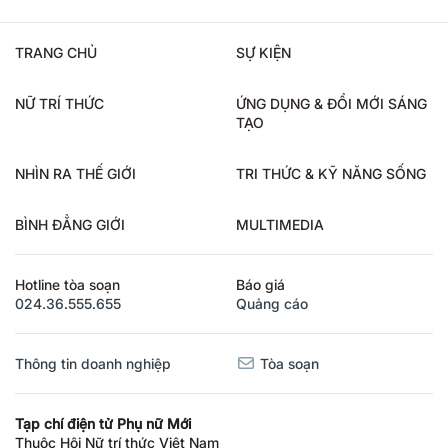
TRANG CHỦ
SỰ KIỆN
NỮ TRÍ THỨC
ỨNG DỤNG & ĐỔI MỚI SÁNG
TẠO
NHÌN RA THẾ GIỚI
TRI THỨC & KỸ NĂNG SỐNG
BÌNH ĐẲNG GIỚI
MULTIMEDIA
Hotline tòa soạn
Báo giá
024.36.555.655
Quảng cáo
Thông tin doanh nghiệp
Tòa soạn
Tạp chí điện tử Phụ nữ Mới
Thuộc Hội Nữ trí thức Việt Nam