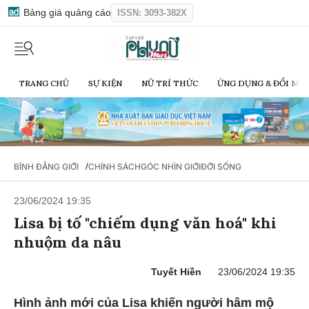
Bảng giá quảng cáo
ISSN: 3093-382X
TRANG CHỦ
SỰ KIỆN
NỮ TRÍ THỨC
ỨNG DỤNG & ĐỔI MỚI
/
BÌNH ĐẲNG GIỚI
CHÍNH SÁCH
GÓC NHÌN GIỚI
ĐỜI SỐNG
23/06/2024 19:35
Lisa bị tố "chiếm dụng văn hoá" khi
nhuộm da nâu
Tuyết Hiền
23/06/2024 19:35
Hình ảnh mới của Lisa khiến người hâm mộ