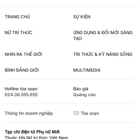
TRANG CHỦ
SỰ KIỆN
NỮ TRÍ THỨC
ỨNG DỤNG & ĐỔI MỚI SÁNG
TẠO
NHÌN RA THẾ GIỚI
TRI THỨC & KỸ NĂNG SỐNG
BÌNH ĐẲNG GIỚI
MULTIMEDIA
Hotline tòa soạn
Báo giá
024.36.555.655
Quảng cáo
Thông tin doanh nghiệp
Tòa soạn
Tạp chí điện tử Phụ nữ Mới
Thuộc Hội Nữ trí thức Việt Nam