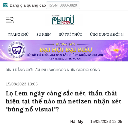
Bảng giá quảng cáo
ISSN: 3093-382X
TRANG CHỦ
SỰ KIỆN
NỮ TRÍ THỨC
ỨNG DỤNG & ĐỔI MỚI
/
BÌNH ĐẲNG GIỚI
CHÍNH SÁCH
GÓC NHÌN GIỚI
ĐỜI SỐNG
15/08/2023 13:05
Lọ Lem ngày càng sắc nét, thần thái
hiện tại thế nào mà netizen nhận xét
"bùng nổ visual"?
Hải My
15/08/2023 13:05