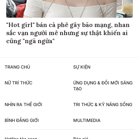
"Hot girl" bán cà phê gây bão mạng, nhan
sắc vạn người mê nhưng sự thật khiến ai
cũng "ngã ngửa"
TRANG CHỦ
SỰ KIỆN
NỮ TRÍ THỨC
ỨNG DỤNG & ĐỔI MỚI SÁNG
TẠO
NHÌN RA THẾ GIỚI
TRI THỨC & KỸ NĂNG SỐNG
BÌNH ĐẲNG GIỚI
MULTIMEDIA
Hotline tòa soạn
Báo giá