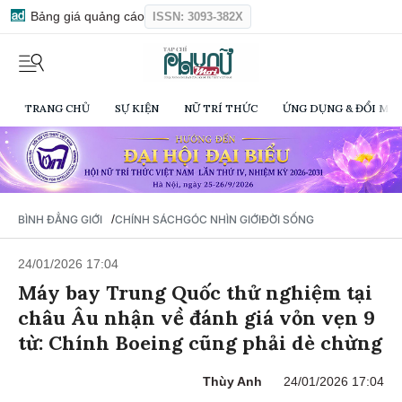
Bảng giá quảng cáo
ISSN: 3093-382X
TRANG CHỦ
SỰ KIỆN
NỮ TRÍ THỨC
ỨNG DỤNG & ĐỔI MỚI
/
BÌNH ĐẲNG GIỚI
CHÍNH SÁCH
GÓC NHÌN GIỚI
ĐỜI SỐNG
24/01/2026 17:04
Máy bay Trung Quốc thử nghiệm tại
châu Âu nhận về đánh giá vỏn vẹn 9
từ: Chính Boeing cũng phải dè chừng
Thùy Anh
24/01/2026 17:04