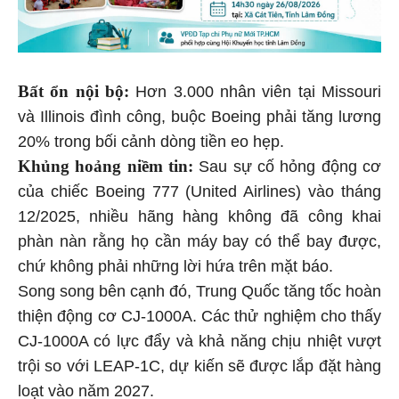
Bất ổn nội bộ:
Hơn 3.000 nhân viên tại Missouri
và Illinois đình công, buộc Boeing phải tăng lương
20% trong bối cảnh dòng tiền eo hẹp.
Khủng hoảng niềm tin:
Sau sự cố hỏng động cơ
của chiếc Boeing 777 (United Airlines) vào tháng
12/2025, nhiều hãng hàng không đã công khai
phàn nàn rằng họ cần máy bay có thể bay được,
chứ không phải những lời hứa trên mặt báo.
Song song bên cạnh đó, Trung Quốc tăng tốc hoàn
thiện động cơ CJ-1000A. Các thử nghiệm cho thấy
CJ-1000A có lực đẩy và khả năng chịu nhiệt vượt
trội so với LEAP-1C, dự kiến sẽ được lắp đặt hàng
loạt vào năm 2027.