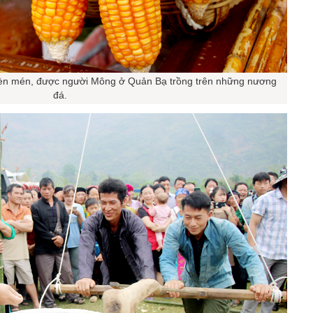
mèn mén, được người Mông ở Quản Bạ trồng trên những nương
đá.