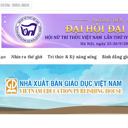
ISSN: 3093-382X
tạo
Nhìn ra thế giới
Tri thức & Kỹ năng sống
Bình đẳng gi