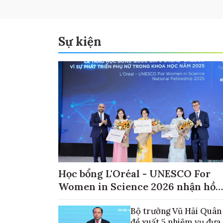
Sự kiện
Học bổng L'Oréal - UNESCO For
Women in Science 2026 nhận hồ
sơ đến ngày 30/9
Bộ trưởng Vũ Hải Quân
đề xuất 5 nhiệm vụ đưa