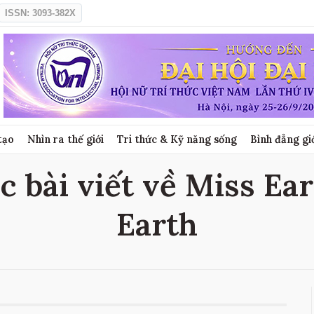
ISSN: 3093-382X
tạo
Nhìn ra thế giới
Tri thức & Kỹ năng sống
Bình đẳng gi
c bài viết về Miss Ear
Earth