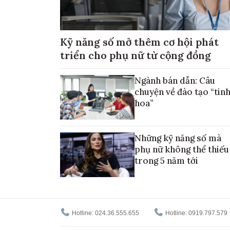
Kỹ năng số mở thêm cơ hội phát
triển cho phụ nữ từ cộng đồng
Ngành bán dẫn: Câu
chuyện về đào tạo “tin
hoa”
Những kỹ năng số mà
phụ nữ không thể thiếu
trong 5 năm tới
Hotline: 024.36.555.655
Hotline: 0919.797.579