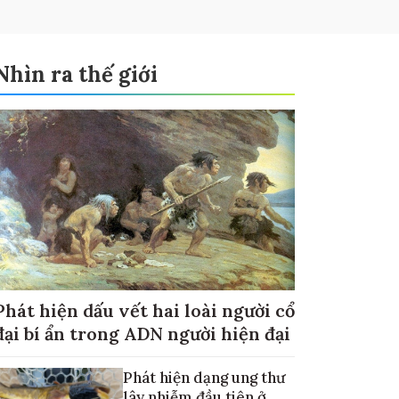
Nhìn ra thế giới
Phát hiện dấu vết hai loài người cổ
đại bí ẩn trong ADN người hiện đại
Phát hiện dạng ung thư
lây nhiễm đầu tiên ở