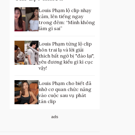
Louis Phạm lộ clip nhạy
cảm, lên tiếng ngay
trong đêm: “Mình không
làm gì sai”
Louis Phạm từng lộ clip
hôn trai lạ và lời giải
thích bất ngờ bị "đào lại",
yêu đương kiểu gì kì cục
vậy!
Louis Phạm cho biết đã
nhờ cơ quan chức năng
vào cuộc sau vụ phát
tán clip
ads