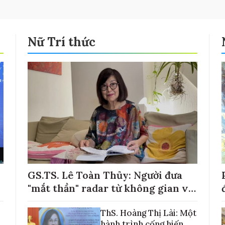
Nữ Trí thức
GS.TS. Lê Toàn Thủy: Người đưa
"mắt thần" radar từ không gian về
với những cánh đồng lúa Việt Nam
ThS. Hoàng Thị Lài: Một
hành trình cống hiến,