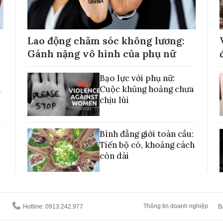
Lao động chăm sóc không lương:
Gánh nặng vô hình của phụ nữ
Bạo lực với phụ nữ:
h
Cuộc khủng hoảng chưa
chịu lùi
Bình đẳng giới toàn cầu:
Tiến bộ có, khoảng cách
còn dài
Thông tin doanh nghiệp
Hotline: 0913.242.977
B