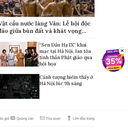
Vật cầu nước làng Vân: Lễ hội độc
đáo giữa bùn đất và khát vọng
mùa màng no đủ
“Sen Đầu Hạ IX” khai
mạc tại Hà Nội, lan tỏa
✕
tinh thần Phật giáo qua
hội họa
Cảnh tượng hiếm thấy ở
Hà Nội lúc 9h sáng
áo giá
Quảng cáo
Tòa soạn
Lên đầu trang