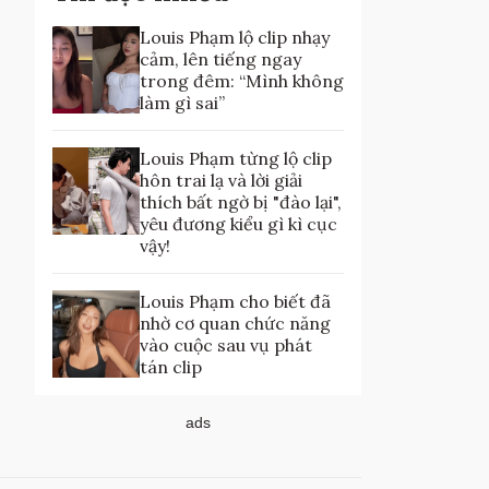
Louis Phạm lộ clip nhạy
cảm, lên tiếng ngay
trong đêm: “Mình không
làm gì sai”
Louis Phạm từng lộ clip
hôn trai lạ và lời giải
thích bất ngờ bị "đào lại",
yêu đương kiểu gì kì cục
vậy!
Louis Phạm cho biết đã
nhờ cơ quan chức năng
vào cuộc sau vụ phát
tán clip
ads