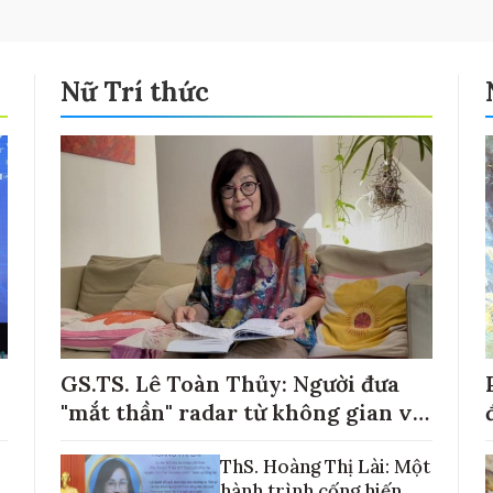
Nữ Trí thức
GS.TS. Lê Toàn Thủy: Người đưa
"mắt thần" radar từ không gian về
với những cánh đồng lúa Việt Nam
ThS. Hoàng Thị Lài: Một
hành trình cống hiến,