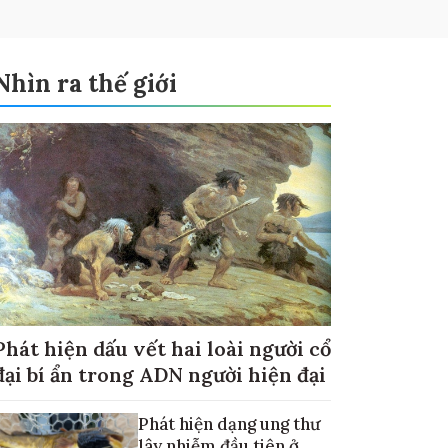
Nhìn ra thế giới
Phát hiện dấu vết hai loài người cổ
đại bí ẩn trong ADN người hiện đại
Phát hiện dạng ung thư
lây nhiễm đầu tiên ở