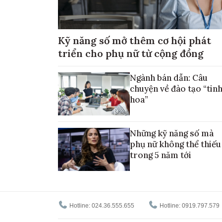
Kỹ năng số mở thêm cơ hội phát
triển cho phụ nữ từ cộng đồng
Ngành bán dẫn: Câu
chuyện về đào tạo “tin
hoa”
Những kỹ năng số mà
phụ nữ không thể thiếu
trong 5 năm tới
Hotline: 024.36.555.655
Hotline: 0919.797.579