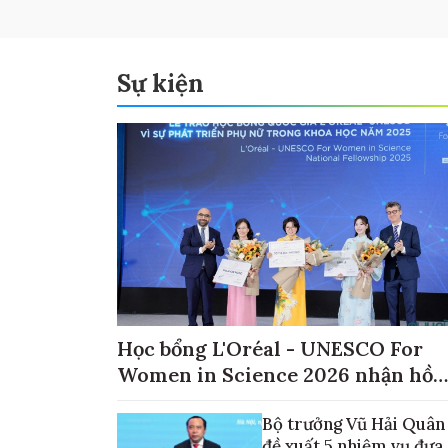
Sự kiện
Học bổng L'Oréal - UNESCO For
Women in Science 2026 nhận hồ
sơ đến ngày 30/9
Bộ trưởng Vũ Hải Quân
đề xuất 5 nhiệm vụ đưa