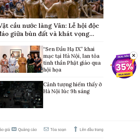
Vật cầu nước làng Vân: Lễ hội độc
đáo giữa bùn đất và khát vọng
mùa màng no đủ
“Sen Đầu Hạ IX” khai
mạc tại Hà Nội, lan tỏa
✕
tinh thần Phật giáo qua
hội họa
Cảnh tượng hiếm thấy ở
Hà Nội lúc 9h sáng
áo giá
Quảng cáo
Tòa soạn
Lên đầu trang