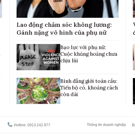
Lao động chăm sóc không lương:
Gánh nặng vô hình của phụ nữ
Bạo lực với phụ nữ:
h
Cuộc khủng hoảng chưa
chịu lùi
Bình đẳng giới toàn cầu:
Tiến bộ có, khoảng cách
còn dài
Thông tin doanh nghiệp
Hotline: 0913.242.977
B