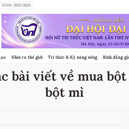
ISSN: 3093-382X
tạo
Nhìn ra thế giới
Tri thức & Kỹ năng sống
Bình đẳng gi
c bài viết về mua bột
bột mì