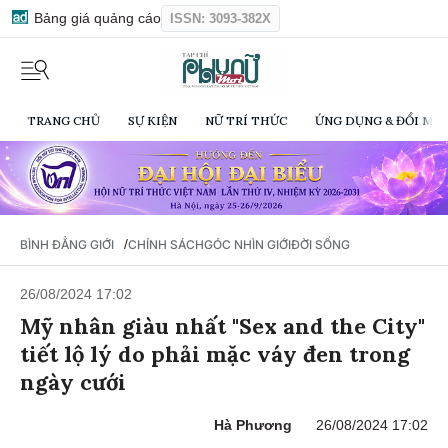
Bảng giá quảng cáo
ISSN: 3093-382X
TRANG CHỦ
SỰ KIỆN
NỮ TRÍ THỨC
ỨNG DỤNG & ĐỔI MỚI
/
BÌNH ĐẲNG GIỚI
CHÍNH SÁCH
GÓC NHÌN GIỚI
ĐỜI SỐNG
26/08/2024 17:02
Mỹ nhân giàu nhất "Sex and the City"
tiết lộ lý do phải mặc váy đen trong
ngày cưới
Hà Phương
26/08/2024 17:02