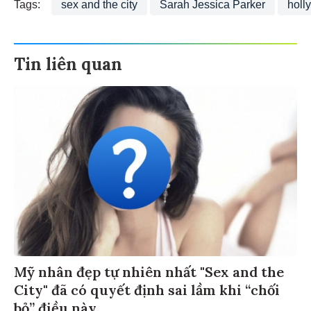
Tags:
sex and the city
Sarah Jessica Parker
holl
Tin liên quan
Mỹ nhân đẹp tự nhiên nhất "Sex and the
City" đã có quyết định sai lầm khi “chối
bỏ” điều này