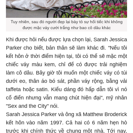
Tuy nhiên, sau đó người đẹp lại bày tỏ sự hối tiếc khi không
được mặc váy cưới trắng như bao cô dâu khác
Khi được hỏi nếu được lựa chọn lại, Sarah Jessica
Parker cho biết, bản thân sẽ làm khác đi. "Nếu tôi
kết hôn ở thời điểm hiện tại, tôi có thể sẽ mặc một
chiếc váy màu kem, chỉ để có được trải nghiệm
làm cô dâu. Bây giờ tôi muốn một chiếc váy có túi
dưới eo, thân áo bó sát, phần váy rộng, bằng vải
taffeta hoặc satin. Kiểu dáng đó hấp dẫn tôi vì nó
cổ điển nhưng vẫn mang chút hiện đại", mỹ nhân
"Sex and the City" nói.
Sarah Jessica Parker và ông xã Matthew Broderick
kết hôn vào năm 1997. Cả hai có 6 năm hẹn hò
trước khi chính thức về chung một nhà. Tới nay,