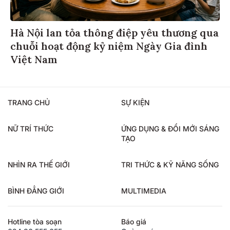
Hà Nội lan tỏa thông điệp yêu thương qua
chuỗi hoạt động kỷ niệm Ngày Gia đình
Việt Nam
TRANG CHỦ
SỰ KIỆN
NỮ TRÍ THỨC
ỨNG DỤNG & ĐỔI MỚI SÁNG
TẠO
NHÌN RA THẾ GIỚI
TRI THỨC & KỸ NĂNG SỐNG
BÌNH ĐẲNG GIỚI
MULTIMEDIA
Hotline tòa soạn
Báo giá
024.36.555.655
Quảng cáo