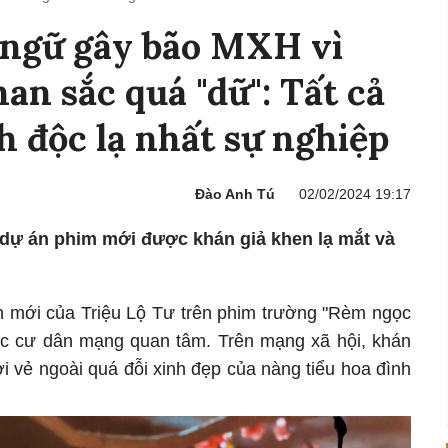
ngữ gây bão MXH vì
an sắc quá "dữ": Tất cả
h độc lạ nhất sự nghiệp
Đào Anh Tú
02/02/2024 19:17
 dự án phim mới được khán giả khen lạ mắt và
h mới của Triệu Lộ Tư trên phim trường "Rèm ngọc
ợc cư dân mạng quan tâm. Trên mạng xã hội, khán
ợi vẻ ngoài quá đỗi xinh đẹp của nàng tiểu hoa đình