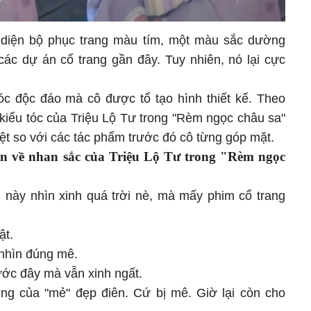
ư diện bộ phục trang màu tím, một màu sắc dường
các dự án cổ trang gần đây. Tuy nhiên, nó lại cực
óc độc đáo mà cô được tổ tạo hình thiết kế. Theo
 kiểu tóc của Triệu Lộ Tư trong "Rèm ngọc châu sa"
ệt so với các tác phẩm trước đó cô từng góp mặt.
zen về nhan sắc của Triệu Lộ Tư trong "Rèm ngọc
m này nhìn xinh quá trời nè, mà mấy phim cổ trang
ật.
 nhìn đúng mê.
ước đây mà vẫn xinh ngất.
ờng của "mẻ" đẹp điên. Cứ bị mê. Giờ lại còn cho