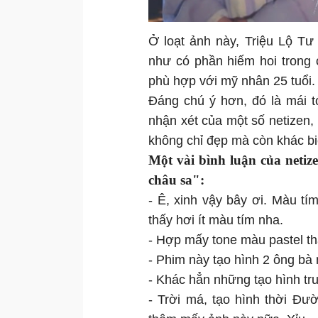
Ở loạt ảnh này, Triệu Lộ T
như có phần hiếm hoi trong 
phù hợp với mỹ nhân 25 tuổi.
Đáng chú ý hơn, đó là mái t
nhận xét của một số netizen,
không chỉ đẹp mà còn khác bi
Một vài bình luận của neti
châu sa":
- Ê, xinh vậy bây ơi. Màu tí
thấy hơi ít màu tím nha.
- Hợp mấy tone màu pastel th
- Phim này tạo hình 2 ông bà
- Khác hẳn những tạo hình tr
- Trời má, tạo hình thời Đư