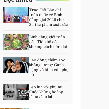
Trao Giải Báo chí
toàn quốc về Bình
đẳng giới 2026 cho
24 tác phẩm xuất sắc
Bình đẳng giới toàn
cầu: Tiến bộ có,
khoảng cách còn dài
Lao động chăm sóc
không lương: Gánh
nặng vô hình của phụ
nữ
Bạo lực với phụ nữ:
Cuộc khủng hoảng
chưa chịu lùi