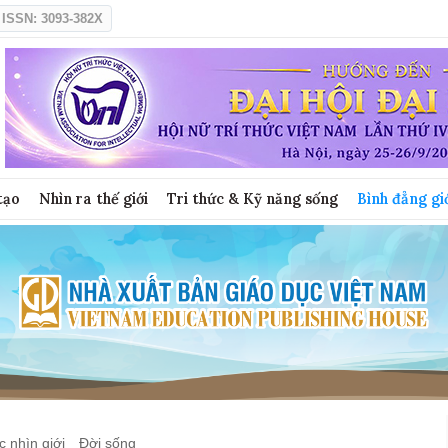
ISSN: 3093-382X
tạo
Nhìn ra thế giới
Tri thức & Kỹ năng sống
Bình đẳng gi
 nhìn giới
Đời sống