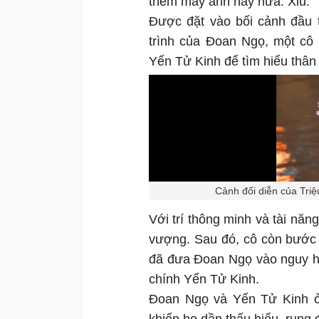
thêm mấy ảnh này nữa. Xỉu.
Được đặt vào bối cảnh đầu 
trình của Đoan Ngọ, một cô 
Yến Tử Kinh để tìm hiểu thân
Cảnh đối diễn của Tri
Với trí thông minh và tài nă
vượng. Sau đó, cô còn bước 
đã đưa Đoan Ngọ vào nguy hi
chính Yến Tử Kinh.
Đoan Ngọ và Yến Tử Kinh ở 