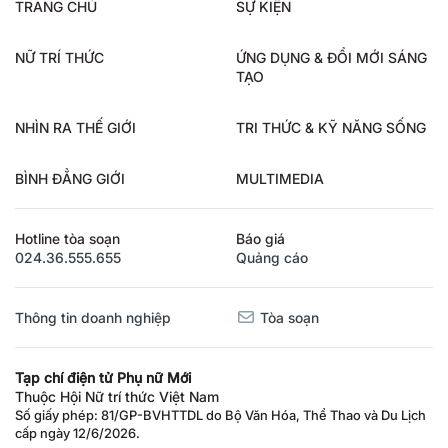
TRANG CHỦ
SỰ KIỆN
NỮ TRÍ THỨC
ỨNG DỤNG & ĐỔI MỚI SÁNG
TẠO
NHÌN RA THẾ GIỚI
TRI THỨC & KỸ NĂNG SỐNG
BÌNH ĐẲNG GIỚI
MULTIMEDIA
Hotline tòa soạn
Báo giá
024.36.555.655
Quảng cáo
Thông tin doanh nghiệp
Tòa soạn
Tạp chí điện tử Phụ nữ Mới
Thuộc Hội Nữ trí thức Việt Nam
Số giấy phép: 81/GP-BVHTTDL do Bộ Văn Hóa, Thể Thao và Du Lịch
cấp ngày 12/6/2026.