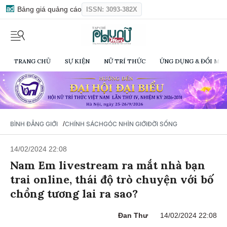
Bảng giá quảng cáo
ISSN: 3093-382X
TRANG CHỦ
SỰ KIỆN
NỮ TRÍ THỨC
ỨNG DỤNG & ĐỔI MỚI
/
BÌNH ĐẲNG GIỚI
CHÍNH SÁCH
GÓC NHÌN GIỚI
ĐỜI SỐNG
14/02/2024 22:08
Nam Em livestream ra mắt nhà bạn
trai online, thái độ trò chuyện với bố
chồng tương lai ra sao?
Đan Thư
14/02/2024 22:08