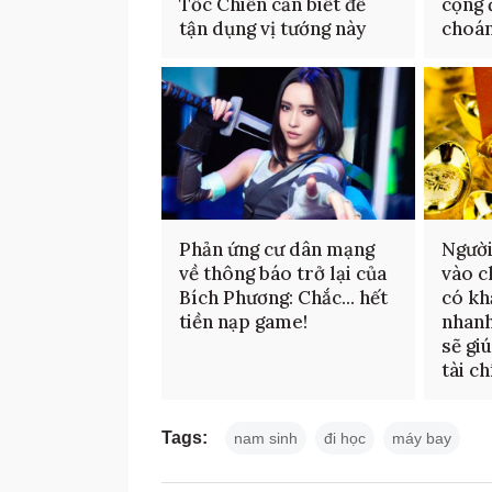
Tốc Chiến cần biết để
cộng 
tận dụng vị tướng này
choá
Phản ứng cư dân mạng
Người
về thông báo trở lại của
vào c
Bích Phương: Chắc... hết
có kh
tiền nạp game!
nhanh
sẽ gi
tài c
Tags:
nam sinh
đi học
máy bay