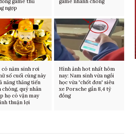
đồng game thủ
game nhanh chóng
ng ngợp
 có năm sinh rơi
Hình ảnh hot nhất hôm
hữ số cuối cùng này
nay: Nam sinh vừa ngồi
ả năng thăng tiến
học vừa "chốt đơn" siêu
 chóng, quý nhân
xe Porsche gần 8,4 tỷ
úp họ có vận may
đồng
hính thuận lợi