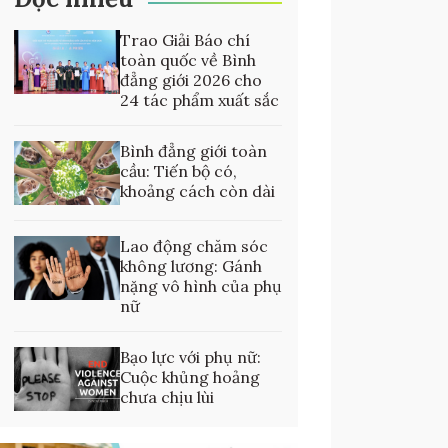
Trao Giải Báo chí
toàn quốc về Bình
đẳng giới 2026 cho
24 tác phẩm xuất sắc
Bình đẳng giới toàn
cầu: Tiến bộ có,
khoảng cách còn dài
Lao động chăm sóc
không lương: Gánh
nặng vô hình của phụ
nữ
Bạo lực với phụ nữ:
Cuộc khủng hoảng
chưa chịu lùi