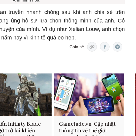
Ảnh minh họa
n truyền nhanh chóng sau khi anh chia sẻ trên
ạng ủng hộ sự lựa chọn thông minh của anh. Có
huyện của mình. Ví dụ như Xelian Louw, anh chọn
 năm nay vì kinh tế quá eo hẹp.
Chia sẻ
ấn Infinity Blade
Gamelade.vn: Cập nhật
gờ trở lại khiến
thông tin về thế giới