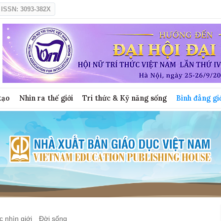
ISSN: 3093-382X
tạo
Nhìn ra thế giới
Tri thức & Kỹ năng sống
Bình đẳng gi
 nhìn giới
Đời sống