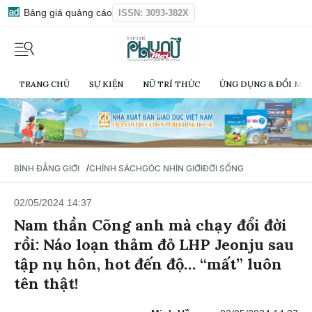
Bảng giá quảng cáo
ISSN: 3093-382X
TRANG CHỦ
SỰ KIỆN
NỮ TRÍ THỨC
ỨNG DỤNG & ĐỔI MỚI
/
BÌNH ĐẲNG GIỚI
CHÍNH SÁCH
GÓC NHÌN GIỚI
ĐỜI SỐNG
02/05/2024 14:37
Nam thần Cõng anh mà chạy đổi đời
rồi: Náo loạn thảm đỏ LHP Jeonju sau
tập nụ hôn, hot đến độ… “mất” luôn
tên thật!