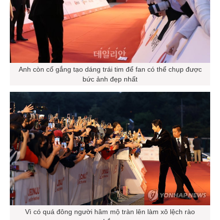
Anh còn cố gắng tạo dáng trái tim để fan có thể chụp được
bức ảnh đẹp nhất
Vì có quá đông người hâm mộ tràn lên làm xô lệch rào