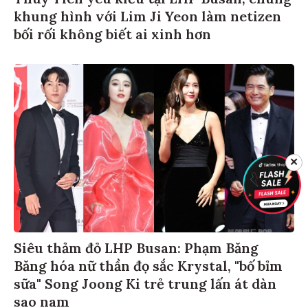
Thuỳ Tiên yêu kiều tại LHP Busan, chung
khung hình với Lim Ji Yeon làm netizen
bối rối không biết ai xinh hơn
✕
Siêu thảm đỏ LHP Busan: Phạm Băng
Băng hóa nữ thần đọ sắc Krystal, "bố bỉm
sữa" Song Joong Ki trẻ trung lấn át dàn
sao nam