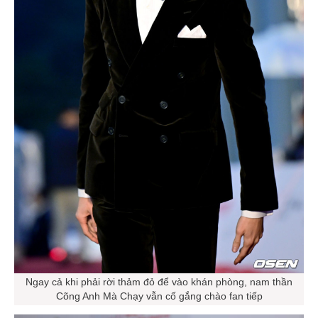
Ngay cả khi phải rời thảm đỏ để vào khán phòng, nam thần
Cõng Anh Mà Chạy vẫn cố gắng chào fan tiếp