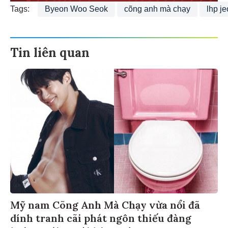
Tags:
Byeon Woo Seok
cõng anh mà chạy
lhp je
Tin liên quan
Mỹ nam Cõng Anh Mà Chạy vừa nổi đã
dính tranh cãi phát ngôn thiếu đàng