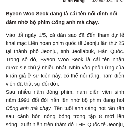
Minh Hồng
02/05/2024 14:37
Byeon Woo Seok đang là cái tên nổi đình nổi
đám nhờ bộ phim Cõng anh mà chạy.
Vào tối ngày 1/5, cả dàn sao đã đến tham dự lễ
khai mạc Liên hoan phim quốc tế Jeonju lần thứ 25
tại thành phố Jeonju, tỉnh Jeollabuk, Hàn Quốc.
Trong số đó, Byeon Woo Seok là cái tên nhận
được sự chú ý nhiều nhất. Nhìn vào phản ứng của
khán giả ở sự kiện này, có thể nói rằng, nam diễn
viên đã thật sự đổi đời.
Sau nhiều năm đóng phim, nam diễn viên sinh
năm 1991 đổi đời hẳn lên nhờ bộ phim đang hot
Cõng anh mà chạy.
Tên tuổi anh càng hot rần rần
sau cảnh hôn nóng bỏng trong tập 8 mới lên
sóng. Xuất hiện trên thảm đỏ LHP Quốc tế Jeonju,