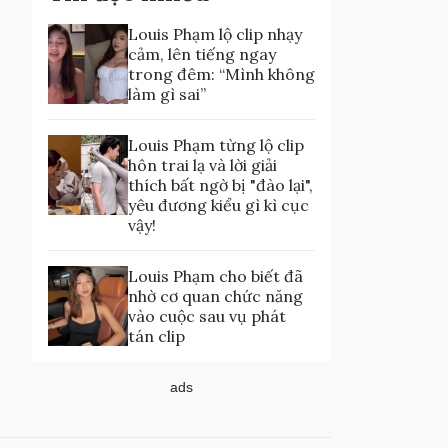
Louis Phạm lộ clip nhạy
cảm, lên tiếng ngay
trong đêm: “Mình không
làm gì sai”
Louis Phạm từng lộ clip
hôn trai lạ và lời giải
thích bất ngờ bị "đào lại",
yêu đương kiểu gì kì cục
vậy!
Louis Phạm cho biết đã
nhờ cơ quan chức năng
vào cuộc sau vụ phát
tán clip
ads