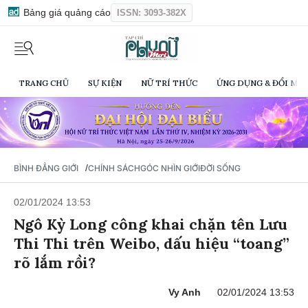
Bảng giá quảng cáo
ISSN: 3093-382X
TRANG CHỦ
SỰ KIỆN
NỮ TRÍ THỨC
ỨNG DỤNG & ĐỔI MỚI
/
BÌNH ĐẲNG GIỚI
CHÍNH SÁCH
GÓC NHÌN GIỚI
ĐỜI SỐNG
02/01/2024 13:53
Ngô Kỳ Long công khai chặn tên Lưu
Thi Thi trên Weibo, dấu hiệu “toang”
rõ lắm rồi?
Vy Anh
02/01/2024 13:53