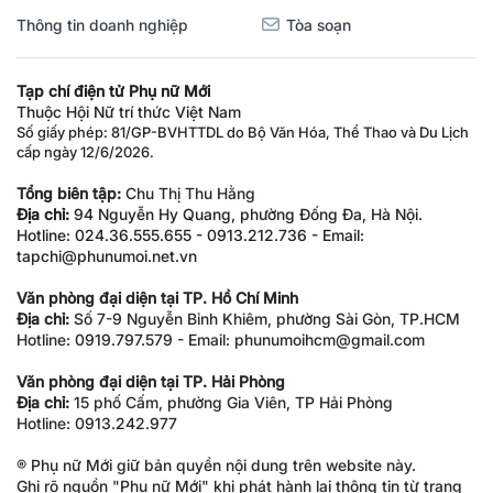
Thông tin doanh nghiệp
Tòa soạn
Tạp chí điện tử Phụ nữ Mới
Thuộc Hội Nữ trí thức Việt Nam
Số giấy phép: 81/GP-BVHTTDL do Bộ Văn Hóa, Thể Thao và Du Lịch
cấp ngày 12/6/2026.
Tổng biên tập:
Chu Thị Thu Hằng
Địa chỉ:
94 Nguyễn Hy Quang, phường Đống Đa, Hà Nội.
Hotline: 024.36.555.655 - 0913.212.736 - Email:
tapchi@phunumoi.net.vn
Văn phòng đại diện tại TP. Hồ Chí Minh
Địa chỉ:
Số 7-9 Nguyễn Bỉnh Khiêm, phường Sài Gòn, TP.HCM
Hotline: 0919.797.579 - Email: phunumoihcm@gmail.com
Văn phòng đại diện tại TP. Hải Phòng
Địa chỉ:
15 phố Cấm, phường Gia Viên, TP Hải Phòng
Hotline: 0913.242.977
® Phụ nữ Mới giữ bản quyền nội dung trên website này.
Ghi rõ nguồn "Phụ nữ Mới" khi phát hành lại thông tin từ trang