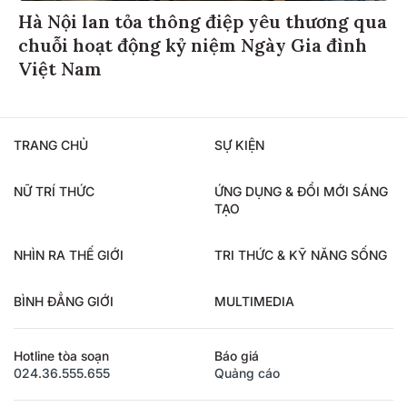
Hà Nội lan tỏa thông điệp yêu thương qua
chuỗi hoạt động kỷ niệm Ngày Gia đình
Việt Nam
TRANG CHỦ
SỰ KIỆN
NỮ TRÍ THỨC
ỨNG DỤNG & ĐỔI MỚI SÁNG
TẠO
NHÌN RA THẾ GIỚI
TRI THỨC & KỸ NĂNG SỐNG
BÌNH ĐẲNG GIỚI
MULTIMEDIA
Hotline tòa soạn
Báo giá
024.36.555.655
Quảng cáo