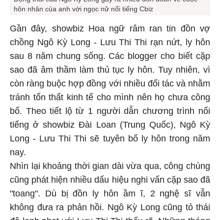
hôn nhân của anh với ngọc nữ nổi tiếng Cbiz
Gần đây, showbiz Hoa ngữ râm ran tin đồn vợ
chồng Ngô Kỳ Long - Lưu Thi Thi rạn nứt, ly hôn
sau 8 năm chung sống. Các blogger cho biết cặp
sao đã âm thầm làm thủ tục ly hôn. Tuy nhiên, vì
còn ràng buộc hợp đồng với nhiều đối tác và nhằm
tránh tổn thất kinh tế cho mình nên họ chưa công
bố. Theo tiết lộ từ 1 người dẫn chương trình nổi
tiếng ở showbiz Đài Loan (Trung Quốc), Ngô Kỳ
Long - Lưu Thi Thi sẽ tuyên bố ly hôn trong năm
nay.
Nhìn lại khoảng thời gian dài vừa qua, công chúng
cũng phát hiện nhiều dấu hiệu nghi vấn cặp sao đã
"toang". Dù bị đồn ly hôn ầm ĩ, 2 nghệ sĩ vẫn
không đưa ra phản hồi. Ngô Kỳ Long cũng tỏ thái
độ lạnh nhạt với Lưu Thi Thi thấy rõ. Những tháng