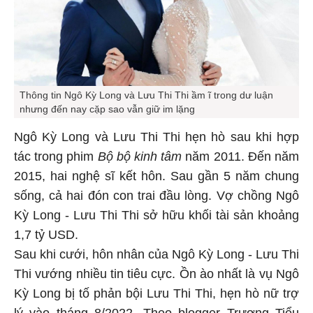
Thông tin Ngô Kỳ Long và Lưu Thi Thi ầm ĩ trong dư luận
nhưng đến nay cặp sao vẫn giữ im lặng
Ngô Kỳ Long và Lưu Thi Thi hẹn hò sau khi hợp
tác trong phim
Bộ bộ kinh tâm
năm 2011. Đến năm
2015, hai nghệ sĩ kết hôn. Sau gần 5 năm chung
sống, cả hai đón con trai đầu lòng. Vợ chồng Ngô
Kỳ Long - Lưu Thi Thi sở hữu khối tài sản khoảng
1,7 tỷ USD.
Sau khi cưới, hôn nhân của Ngô Kỳ Long - Lưu Thi
Thi vướng nhiều tin tiêu cực. Ồn ào nhất là vụ Ngô
Kỳ Long bị tố phản bội Lưu Thi Thi, hẹn hò nữ trợ
lý vào tháng 8/2022. Theo blogger Trương Tiểu