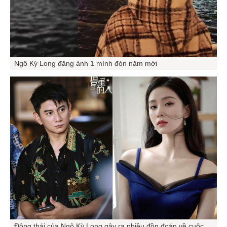
Ngô Kỳ Long đăng ảnh 1 mình đón năm mới
Động thái của Ngô Kỳ Long gây ra nhiều đồn đoán về cuộc