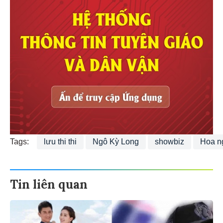
Tags:
lưu thi thi
Ngô Kỳ Long
showbiz
Hoa n
Tin liên quan