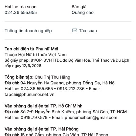
Hotline tòa soạn
Báo giá
024.36.555.655
Quảng cáo
Thông tin doanh nghiệp
Tòa soạn
Tạp chí điện tử Phụ nữ Mới
Thuộc Hội Nữ trí thức Việt Nam
Số giấy phép: 81/GP-BVHTTDL do Bộ Văn Hóa, Thể Thao và Du Lịch
cấp ngày 12/6/2026.
Tổng biên tập:
Chu Thị Thu Hằng
Địa chỉ:
94 Nguyễn Hy Quang, phường Đống Đa, Hà Nội.
Hotline: 024.36.555.655 - 0913.212.736 - Email:
tapchi@phunumoi.net.vn
Văn phòng đại diện tại TP. Hồ Chí Minh
Địa chỉ:
Số 7-9 Nguyễn Bỉnh Khiêm, phường Sài Gòn, TP.HCM
Hotline: 0919.797.579 - Email: phunumoihcm@gmail.com
Văn phòng đại diện tại TP. Hải Phòng
Địa chỉ:
15 phố Cấm, phường Gia Viên, TP Hải Phòng