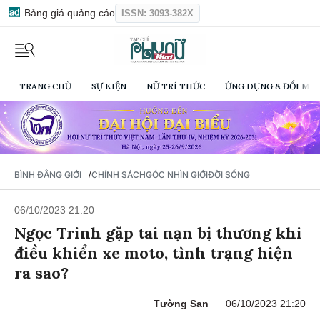
Bảng giá quảng cáo
ISSN: 3093-382X
TRANG CHỦ
SỰ KIỆN
NỮ TRÍ THỨC
ỨNG DỤNG & ĐỔI MỚI
/
BÌNH ĐẲNG GIỚI
CHÍNH SÁCH
GÓC NHÌN GIỚI
ĐỜI SỐNG
06/10/2023 21:20
Ngọc Trinh gặp tai nạn bị thương khi
điều khiển xe moto, tình trạng hiện
ra sao?
Tường San
06/10/2023 21:20