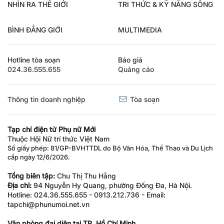
NHÌN RA THẾ GIỚI
TRI THỨC & KỸ NĂNG SỐNG
BÌNH ĐẲNG GIỚI
MULTIMEDIA
Hotline tòa soạn
Báo giá
024.36.555.655
Quảng cáo
Thông tin doanh nghiệp
Tòa soạn
Tạp chí điện tử Phụ nữ Mới
Thuộc Hội Nữ trí thức Việt Nam
Số giấy phép: 81/GP-BVHTTDL do Bộ Văn Hóa, Thể Thao và Du Lịch
cấp ngày 12/6/2026.
Tổng biên tập:
Chu Thị Thu Hằng
Địa chỉ:
94 Nguyễn Hy Quang, phường Đống Đa, Hà Nội.
Hotline: 024.36.555.655 - 0913.212.736 - Email:
tapchi@phunumoi.net.vn
Văn phòng đại diện tại TP. Hồ Chí Minh