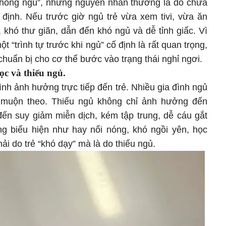
chống ngủ”, nhưng nguyên nhân thường là do chưa
 định. Nếu trước giờ ngủ trẻ vừa xem tivi, vừa ăn
, khó thư giãn, dẫn đến khó ngủ và dễ tỉnh giấc. Vì
một “trình tự trước khi ngủ” cố định là rất quan trọng,
chuẩn bị cho cơ thể bước vào trạng thái nghỉ ngơi.
ọc và thiếu ngủ.
ình ảnh hưởng trực tiếp đến trẻ. Nhiều gia đình ngủ
 muộn theo. Thiếu ngủ không chỉ ảnh hưởng đến
đến suy giảm miễn dịch, kém tập trung, dễ cáu gắt
g biểu hiện như hay nổi nóng, khó ngồi yên, học
ải do trẻ “khó dạy” mà là do thiếu ngủ.