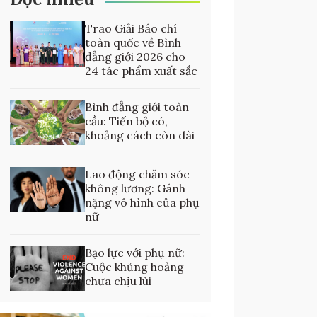
Trao Giải Báo chí
toàn quốc về Bình
đẳng giới 2026 cho
24 tác phẩm xuất sắc
Bình đẳng giới toàn
cầu: Tiến bộ có,
khoảng cách còn dài
Lao động chăm sóc
không lương: Gánh
nặng vô hình của phụ
nữ
Bạo lực với phụ nữ:
Cuộc khủng hoảng
chưa chịu lùi