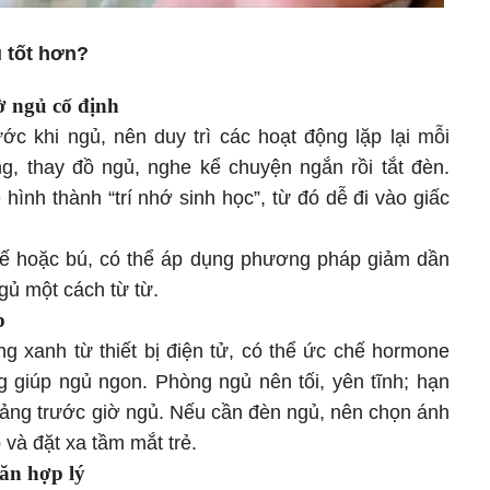
ủ tốt hơn?
ờ ngủ cố định
ớc khi ngủ, nên duy trì các hoạt động lặp lại mỗi
g, thay đồ ngủ, nghe kể chuyện ngắn rồi tắt đèn.
 hình thành “trí nhớ sinh học”, từ đó dễ đi vào giấc
bế hoặc bú, có thể áp dụng phương pháp giảm dần
ngủ một cách từ từ.
p
ng xanh từ thiết bị điện tử, có thể ức chế hormone
g giúp ngủ ngon. Phòng ngủ nên tối, yên tĩnh; hạn
h bảng trước giờ ngủ. Nếu cần đèn ngủ, nên chọn ánh
và đặt xa tầm mắt trẻ.
ăn hợp lý