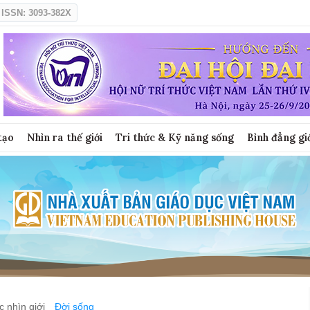
ISSN: 3093-382X
tạo
Nhìn ra thế giới
Tri thức & Kỹ năng sống
Bình đẳng gi
 nhìn giới
Đời sống