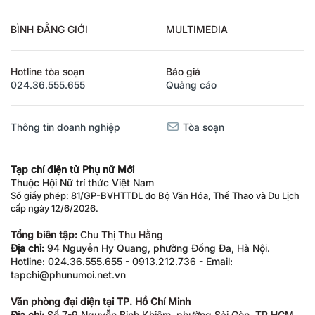
BÌNH ĐẲNG GIỚI
MULTIMEDIA
Hotline tòa soạn
Báo giá
024.36.555.655
Quảng cáo
Thông tin doanh nghiệp
Tòa soạn
Tạp chí điện tử Phụ nữ Mới
Thuộc Hội Nữ trí thức Việt Nam
Số giấy phép: 81/GP-BVHTTDL do Bộ Văn Hóa, Thể Thao và Du Lịch
cấp ngày 12/6/2026.
Tổng biên tập:
Chu Thị Thu Hằng
Địa chỉ:
94 Nguyễn Hy Quang, phường Đống Đa, Hà Nội.
Hotline: 024.36.555.655 - 0913.212.736 - Email:
tapchi@phunumoi.net.vn
Văn phòng đại diện tại TP. Hồ Chí Minh
Địa chỉ:
Số 7-9 Nguyễn Bỉnh Khiêm, phường Sài Gòn, TP.HCM