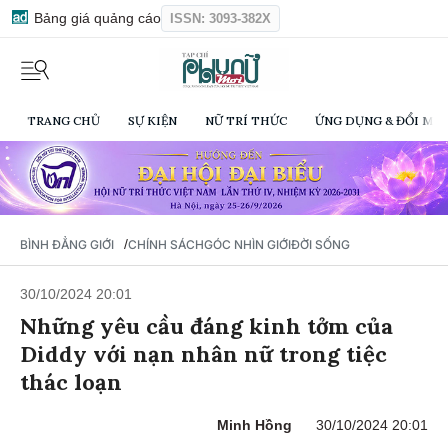
Bảng giá quảng cáo
ISSN: 3093-382X
TRANG CHỦ
SỰ KIỆN
NỮ TRÍ THỨC
ỨNG DỤNG & ĐỔI MỚI
/
BÌNH ĐẲNG GIỚI
CHÍNH SÁCH
GÓC NHÌN GIỚI
ĐỜI SỐNG
30/10/2024 20:01
Những yêu cầu đáng kinh tởm của
Diddy với nạn nhân nữ trong tiệc
thác loạn
Minh Hồng
30/10/2024 20:01