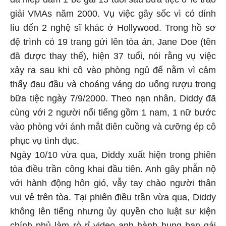
giải VMAs năm 2000. Vụ việc gây sốc vì có dính
líu đến 2 nghệ sĩ khác ở Hollywood. Trong hồ sơ
đệ trình có 19 trang gửi lên tòa án, Jane Doe (tên
đã được thay thế), hiện 37 tuổi, nói rằng vụ việc
xảy ra sau khi cô vào phòng ngủ để nằm vì cảm
thấy đau đầu và choáng váng do uống rượu trong
bữa tiệc ngày 7/9/2000. Theo nạn nhân, Diddy đã
cùng với 2 người nổi tiếng gồm 1 nam, 1 nữ bước
vào phòng với ánh mắt điên cuồng và cưỡng ép cô
phục vụ tình dục.
Ngày 10/10 vừa qua, Diddy xuất hiện trong phiên
tòa điều trần công khai đầu tiên. Anh gây phẫn nộ
với hành động hôn gió, vẫy tay chào người thân
vui vẻ trên tòa. Tại phiên điều trần vừa qua, Diddy
không lên tiếng nhưng ủy quyền cho luật sư kiện
chính phủ làm rò rỉ video anh hành hung bạn gái