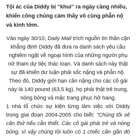
Tội ác của Diddy bị "khui" ra ngày càng nhiều,
khiến công chúng cảm thấy vô cùng phẫn nộ
và kinh tởm.
Vào ngày 30/10,
Daily Mail
trích nguồn tin thân cận
khẳng định Diddy đã đưa ra danh sách yêu cầu
nghiêm ngặt về ngoại hình của những người phụ
nữ tham dự tiệc thác loạn. Và danh sách này thật
sự đã khiến dư luận phải sốc nặng và phẫn nộ.
Theo đó, Diddy giới hạn cân nặng cho các cô gái
này là 140 pound (63,5 kg), họ phải thật trẻ trung,
nóng bỏng và mặc trang phục hở hang.
1 nhà tổ chức sự kiện từng làm việc với Diddy
trong giai đoạn 2004-2005 cho biết:
"Chúng tôi sẽ
cân thử nếu cần thiết. Các cô gái phải trẻ và nóng
bỏng, vì vậy chúng tôi luôn có 1 chiếc cân gần đó