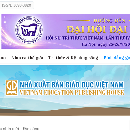
ISSN: 3093-382X
tạo
Nhìn ra thế giới
Tri thức & Kỹ năng sống
Bình đẳng gi
 nhìn giới
Đời sống