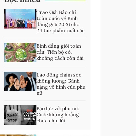
Trao Giải Báo chí
toàn quốc về Bình
đẳng giới 2026 cho
24 tác phẩm xuất sắc
Bình đẳng giới toàn
cầu: Tiến bộ có,
khoảng cách còn dài
Lao động chăm sóc
không lương: Gánh
nặng vô hình của phụ
nữ
Bạo lực với phụ nữ:
Cuộc khủng hoảng
chưa chịu lùi