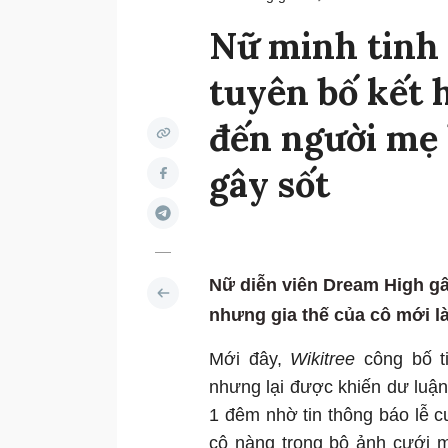
Nữ minh tinh
tuyên bố kết h
đến người mẹ 
gây sốt
Nữ diễn viên Dream High gâ
nhưng gia thế của cô mới l
Mới đây,
Wikitree
công bố ti
nhưng lại được khiến dư luận
1 đêm nhờ tin thông báo lễ c
cô nàng trong bộ ảnh cưới m